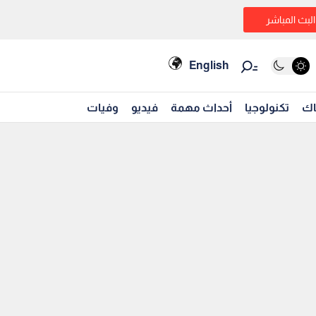
البث المباشر
English
اك
تكنولوجيا
أحداث مهمة
فيديو
وفيات