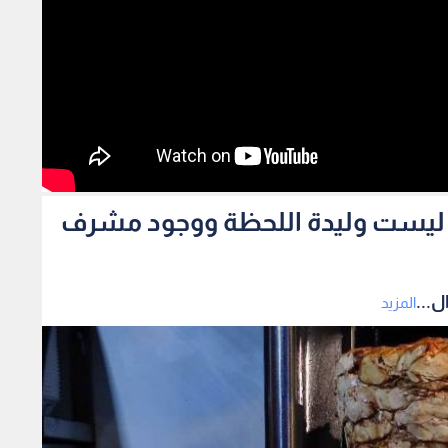
رما ليست وليدة اللحظة ووجود مشرف
ل...
المزيد