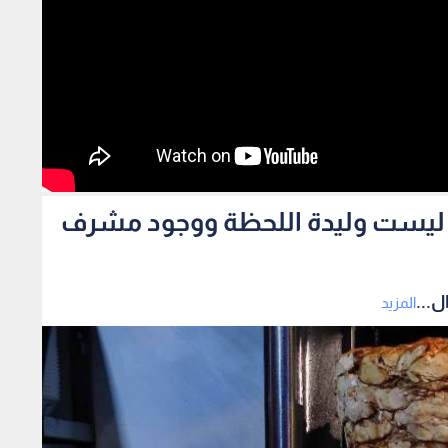
رما ليست وليدة اللحظة ووجود مشرف
ل...
المزيد