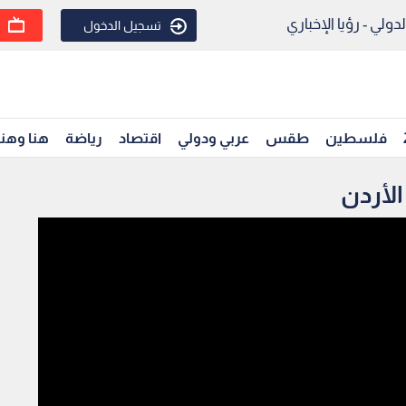
ولي - رؤيا الإخباري
تسجيل الدخول
فلسطين
طقس
عربي ودولي
اقتصاد
رياضة
هنا وهن