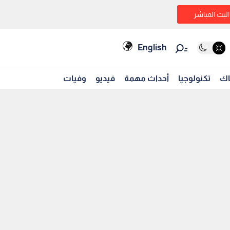
البث المباشر
English
اك
تكنولوجيا
أحداث مهمة
فيديو
وفيات