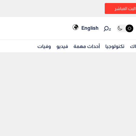
البث المباشر
English
اك
تكنولوجيا
أحداث مهمة
فيديو
وفيات