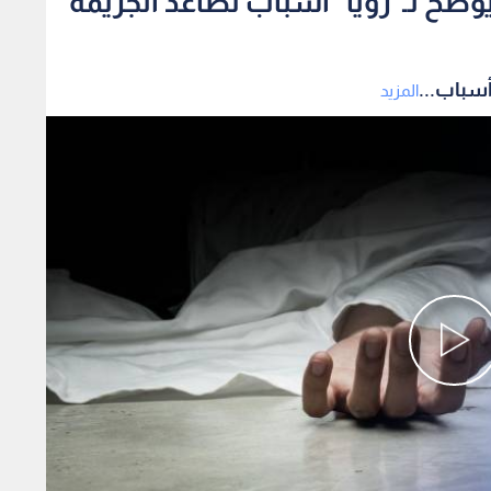
ضح لـ"رؤيا" أسباب تصاعد الجريمة
أسباب...
المزيد