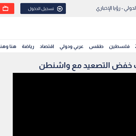
ولي - رؤيا الإخباري
تسجيل الدخول
فلسطين
طقس
عربي ودولي
اقتصاد
رياضة
هنا وهن
ب خفض التصعيد مع واشنطن