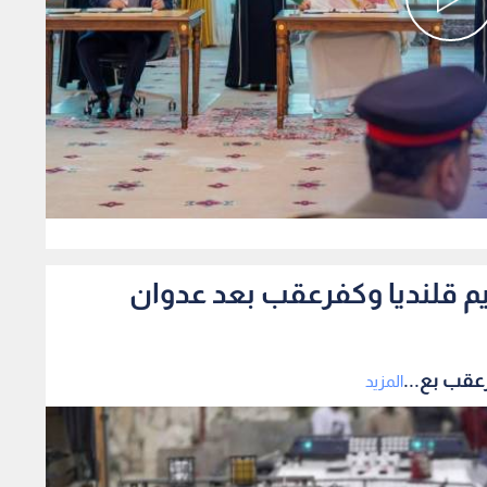
0
م قلنديا وكفرعقب بعد عدوان
عقب بع...
المزيد