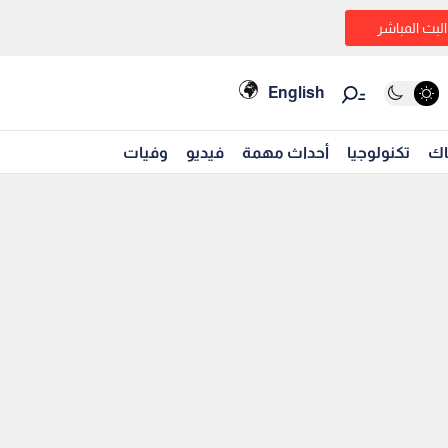
البث المباشر
English
اك
تكنولوجيا
أحداث مهمة
فيديو
وفيات