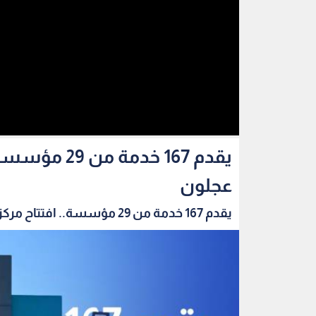
يقدم 167 خد
عجلون
يقدم 167 خدمة من 29 مؤسسة.. افتتاح مركز الخدم...