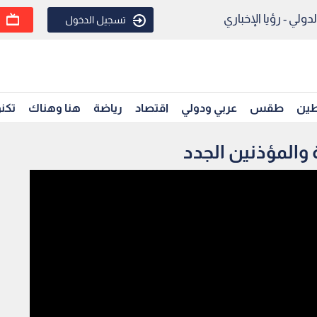
ولي - رؤيا الإخباري
تسجيل الدخول
ين
طقس
عربي ودولي
اقتصاد
رياضة
هنا وهناك
تكنو
 والمؤذنين الجدد