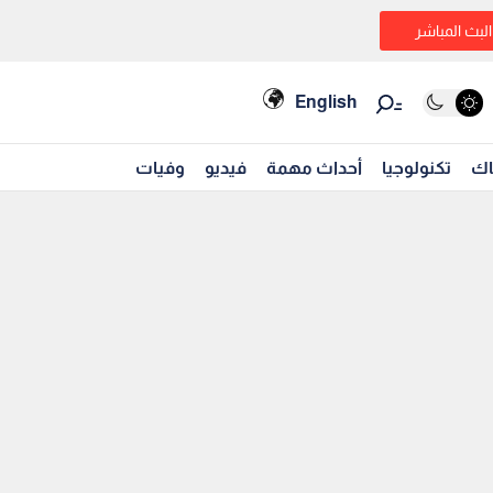
البث المباشر
English
اك
تكنولوجيا
أحداث مهمة
فيديو
وفيات