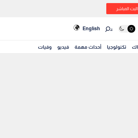
البث المباشر
English
اك
تكنولوجيا
أحداث مهمة
فيديو
وفيات