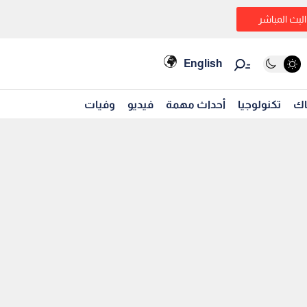
البث المباشر
English
اك
تكنولوجيا
أحداث مهمة
فيديو
وفيات