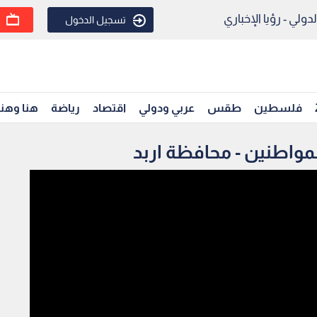
ولي - رؤيا الإخباري
تسجيل الدخول
فلسطين
طقس
عربي ودولي
اقتصاد
رياضة
هنا وهن
لمواطنين - محافظة اربد