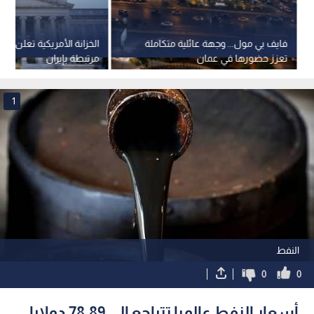
فايف بي مول... وجهة عائلية متكاملة
الخزانة الأمريكية تعلن رف
تعزز حضورها في عمان
مرتبطة بإيران
1
النفط
0
0
أسعار النفط عالميا تتراجع إلى 78.89 دولارا