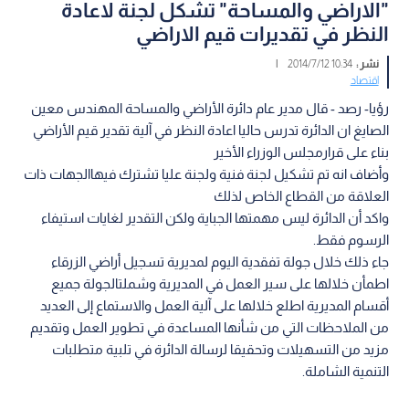
"الاراضي والمساحة" تشكل لجنة لاعادة
النظر في تقديرات قيم الاراضي
نشر :
10:34 2014/7/12
|
اقتصاد
رؤيا- رصد - قال مدير عام دائرة الأراضي والمساحة المهندس معين
الصايغ ان الدائرة تدرس حاليا اعادة النظر في آلية تقدير قيم الأراضي
بناء على قرارمجلس الوزراء الأخير
وأضاف انه تم تشكيل لجنة فنية ولجنة عليا تشترك فيهاالجهات ذات
العلاقة من القطاع الخاص لذلك
واكد أن الدائرة ليس مهمتها الجباية ولكن التقدير لغايات استيفاء
الرسوم فقط.
جاء ذلك خلال جولة تفقدية اليوم لمديرية تسجيل أراضي الزرقاء
اطمأن خلالها على سير العمل في المديرية وشملتالجولة جميع
أقسام المديرية اطلع خلالها على آلية العمل والاستماع إلى العديد
من الملاحظات التي من شأنها المساعدة في تطوير العمل وتقديم
مزيد من التسهيلات وتحقيقا لرسالة الدائرة في تلبية متطلبات
التنمية الشاملة.