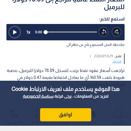
للبرميل
استمع للخبر:
1
x
0:00
ملاحظة: النص المسموع ناتج عن نظام آلي
نشر :
8:29 2026/8/5
|
اقتصاد
تراجعت أسعار عقود نفط برنت، لتسجل 78.89 دولارا للبرميل، بنصبة
هبوط بلغت 0.59%، أي ما يعادل انخفاضا بقيمة 0.47 دولار في
التداولات الـحية المباشرة.
هذا الموقع يستخدم ملف تعريف الارتباط Cookie
لمزيد من المعلومات ، يرجى قراءة
سياسة الخصوصية
اوافق
الرئيسية
عواجل
المباشر
أحدث الأخبار
الأكثر شيوعًا