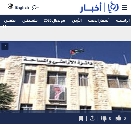
English
الرئيسية
أسعار الذهب
الأردن
مونديال 2026
فلسطين
طقس
1
0
0