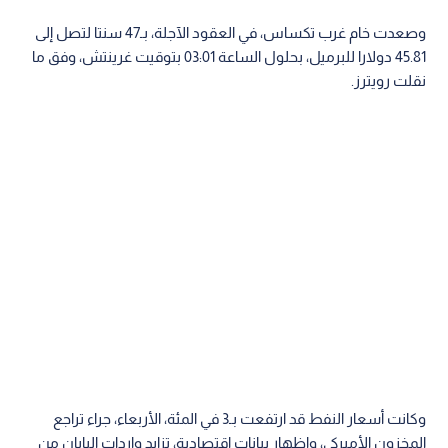
وصعدت خام غرب تكساس، في العقود الآجلة، بـ47 سنتا لتصل إلى
45.81 دولارا للبرميل، بحلول الساعة 03:01 بتوقيت غرينتش، وفق ما
نقلت رويترز.
وكانت أسعار النفط قد ارتفعت بـ3 في المئة، الأربعاء، جراء تراجع
المخزون الأميركي، وإظهار بيانات اقتصادية، تزايد واردات اليابان من