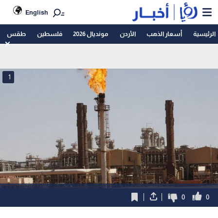
English
الرئيسية
أسعار الذهب
الأردن
مونديال 2026
فلسطين
طقس
1
0
0