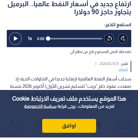
ارتفاع جديد في أسعار النفط عالميا.. البرميل
يتجاوز حاجز 90 دولارا
استمع للخبر:
1
x
0:00
ملاحظة: النص المسموع ناتج عن نظام آلي
نشر :
6:31 2026/8/2
|
اقتصاد
سجلت أسعار النفط العالمية ارتفاعا جديدا في التداولات الحية، إذ
صعدت عقود خام "برنت" لتسليم تشرين الأول/ أكتوبر 2026 بنسبة
1.22%، مما رفع سعر البرميل بمقدار 1.09 دولار ليستقر عند مستوى
هذا الموقع يستخدم ملف تعريف الارتباط Cookie
90.12 دولار أمريكي.
لمزيد من المعلومات ، يرجى قراءة
سياسة الخصوصية
اوافق
الرئيسية
عواجل
المباشر
أحدث الأخبار
الأكثر شيوعًا