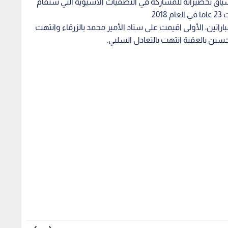
ياق تحضيراته للمشاركة في التصفيات الآسيوية التي ستقام
2.
راتين، الأولى اقيمت على ستاد الأمير محمد بالزرقاء وانتهت
لن رسميا رحيل
علامة كاملة .. ناشئات الأردن إلى
تعادل
ي نزار الرشدان
نصف نهائي غرب آسيا
أوزبكس
المحلي
1