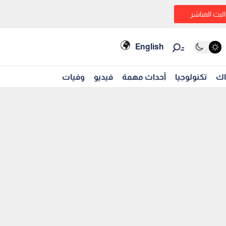
البث المباشر
English
اك
تكنولوجيا
أحداث مهمة
فيديو
وفيات