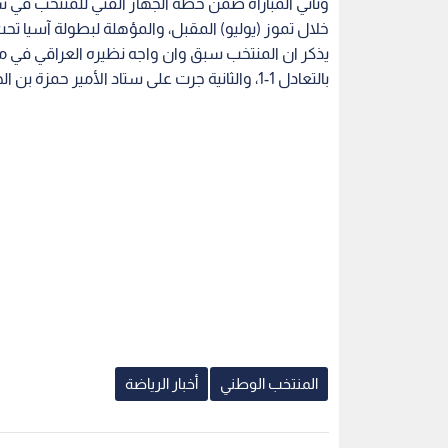
وتاتي المباراة ضمن خطة الجهاز الفني للمنتخب في س
خلال تموز (يوليو) المقبل، والمؤهلة لبطولة آسيا تحت 23 عاما في العام 018
يذكر ان المنتخب سبق وان واجه نظيره العراقي في مبا
بالتعادل 1-1، والثانية جرت على ستاد الأمير حمزة بن الحسين بالعقبة انتهت بالتعادل السلبي.
المنتخب الوطني
أخبار الرياضة
اقرأ أيضاً
ادو الزاكي
يزن العرب يقود نجوم الدوري
نادي قطر يع
امى
الكوري الجنوبي أمام مانشستر
الدولي الأردن
سيتي