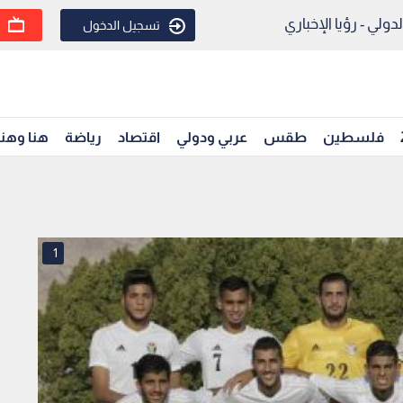
ولي - رؤيا الإخباري
تسجيل الدخول
فلسطين
طقس
عربي ودولي
اقتصاد
رياضة
هنا وهن
1