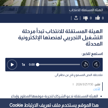
الهيئة المستقلة للانتخاب
0
0
الهيئة المستقلة للانتخاب تبدأ مرحلة
التشغيل التجريبي لمنصتها الإلكترونية
المحدثة
استمع للخبر:
1
x
0:00
ملاحظة: النص المسموع ناتج عن نظام آلي
نشر :
11:50 2026/3/25
|
الأردن
الهيئة المستقلة تدعو الشركاء لتجربة موقعها المطور وإبداء
الملاحظات.
هذا الموقع يستخدم ملف تعريف الارتباط Cookie