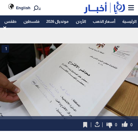
English
الرئيسية
أسعار الذهب
الأردن
مونديال 2026
فلسطين
طقس
1
0
0