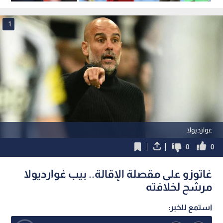
1
غوارديولا
0
0
غاتوزو على مقصلة الإقالة.. بيب غوارديولا
مرشح لخلافته
استمع للخبر: