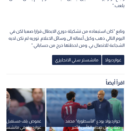
يلعب."
وتابع "كان استبعاده من تشكيلة دوري الابطال قرارا صعبا لكن في
اليوم التالي ذهب وكيل أعماله الى وسائل الاعلام. توريه لم تكن لديه
الشجاعة للاتصال بي. ومن لحظتها خرج من حساباتي."
غوارديولا
مانشستر ستي الانجليزي
اقرأ أيضاً
جوارديولا يودع "الأسطورة" محمد
غموض يلف مستقبل الاسب
صلاح قبل صدام الكأس الأخير
غوارديولا في مانشستر س