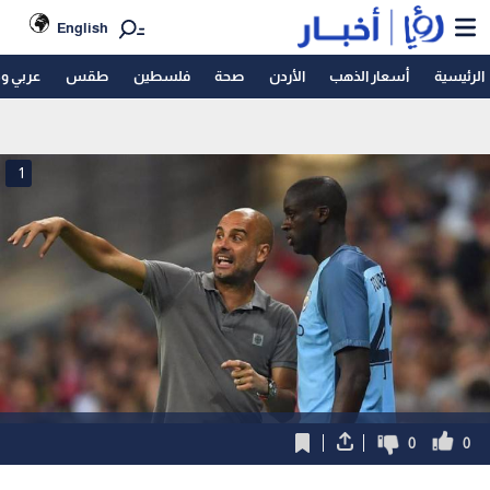
English
الرئيسية
أسعار الذهب
الأردن
صحة
فلسطين
طقس
عربي و
1
0
0