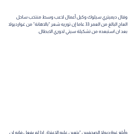
وقال ديميتري سيلوك وكيل أعمال لاعب وسط منتخب ساحل
العاج البالغ من العمر 33 عاما إن توريه شعر "بالاهانة" من غوارديولا
بعد ان استبعده من تشكيلة سيتي لدوري الابطال.
وأبلغ غوارديولا الصحفيين "يتعين عليه الاعتذار. إذا لم يفعل فانه لن