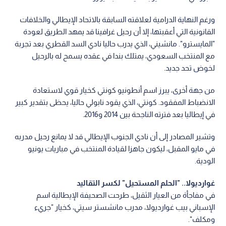
ورغم النهاية الدرامية لعلاقته السابقة بالاتحاد الإيطالي والخلافات
القانونية التي أعقبتها، إلا أن رحيل غرافينا قد يمهد الطريق لعودة
"المايسترو". مانشيني، الذي يدرب حاليا نادي السد القطري بعد تجربة
مع المنتخب السعودي، يمتلك بندا في عقده يسمح له بالرحيل
لخوض تحد جديد.
من جهة أخرى، يبرز اسم أنطونيو كونتي كخيار قوي لاستعادة
الانضباط المفقود. كونتي، الذي يقود نابولي حاليا، يحظى بتقدير كبير
في إيطاليا بعد فترته الناجحة بين 2014 و2016.
وتشير المصادر إلى أن نادي الجنوب الإيطالي قد لا يمانع رحيل مدربه
في مايو المقبل، ليكون جاهزا لقيادة المنتخب في مباريات يونيو
الودية.
غوارديولا.. "الحلم المستحيل" لكسر التقاليد
في مفاجأة من العيار الثقيل، طرحت الصحيفة الإيطالية اسم
الإسباني بيب غوارديولا، مدرب مانشستر سيتي، كخيار "جريء
ومكلف".