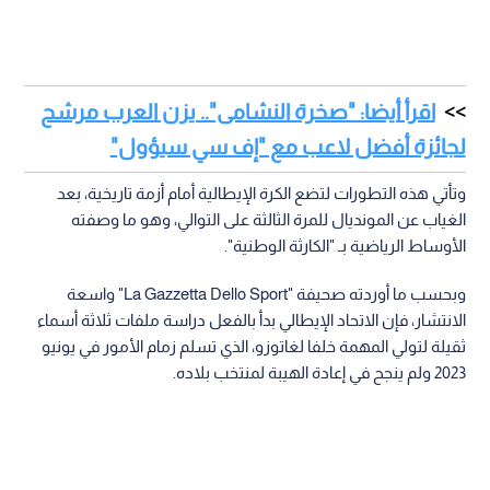
اقرأ أيضا: "صخرة النشامى".. يزن العرب مرشح
لجائزة أفضل لاعب مع "إف سي سيؤول"
وتأتي هذه التطورات لتضع الكرة الإيطالية أمام أزمة تاريخية، بعد
الغياب عن المونديال للمرة الثالثة على التوالي، وهو ما وصفته
الأوساط الرياضية بـ "الكارثة الوطنية".
وبحسب ما أوردته صحيفة "La Gazzetta Dello Sport" واسعة
الانتشار، فإن الاتحاد الإيطالي بدأ بالفعل دراسة ملفات ثلاثة أسماء
ثقيلة لتولي المهمة خلفا لغاتوزو، الذي تسلم زمام الأمور في يونيو
2023 ولم ينجح في إعادة الهيبة لمنتخب بلاده.