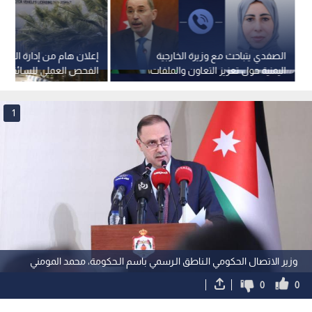
الصفدي يتباحث مع وزيرة الخارجية
إعلان هام من إدارة السي
اليمنية حول تعزيز التعاون والملفات
الفحص العملي للسائقين
الإقليمية
1
وزير الاتصال الحكومي الـناطق الـرسمي باسم الـحكومة، محمد المومني
0
0