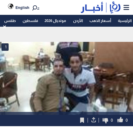
English
الرئيسية
أسعار الذهب
الأردن
مونديال 2026
فلسطين
طقس
1
0
0