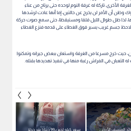
ة الأخرى، تاركة له غرفة النوم لوحده حتى يرتاح من عناء
وك وظن أن الأمر لن يخرج عن حالتين، إما أنها عادت لرشدها
روها، لذا ظل طوال الليل قلقا ومستيقظا، حتى سمع صوت حركة
 أن لاحظ جسم غريب يسير فوق الغطاء على قدمه فنزع الغطاء
ثعبان، حيث خرج مسرعا من الغرفة واستعان ببعض جيرانه وتمكنوا
الثعبان في الفراش رغبة منها في تنفيذ تهديدها بقتله.
ئد المنسف الأردني
سعر كيلو لحم بـ99 دينارا يثير جدلا
ما هي 