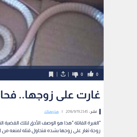
0
0
غارت على زوجها.. فحا
نشر :
23:45 2016/9/19
|
هنا وهناك
"الغيرة القاتلة "هذا هو الوصف الأدق لتلك القضية 
زوجة تغار على زوجها بشده فتحاول قتله لمنعه من ال