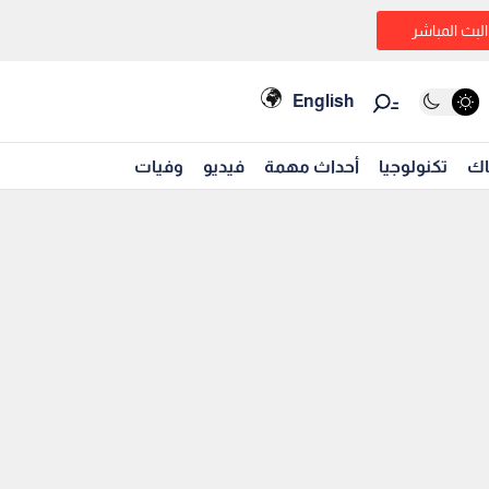
البث المباشر
English
اك
تكنولوجيا
أحداث مهمة
فيديو
وفيات