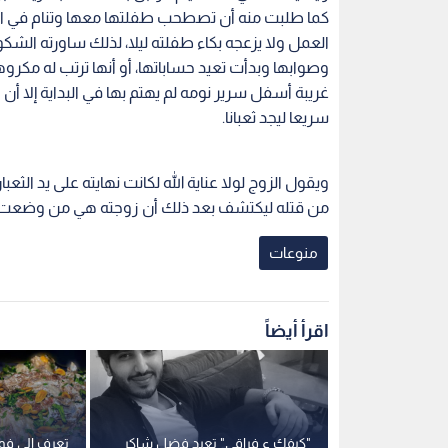
كما طلبت منه أن تصطحب طفلتها معها وتنام في الغرف
العمل ولا يزعجه بكاء طفلته ليلا، لذلك ساورته الشك
وصوابها وبدأت تعيد حساباتها، أو أنها ترتب له مك
غريبة أسفل سرير نومه لم يهتم بها في البداية إلا
سريعا ليجد ثعبانا.
ويقول الزوج لولا عناية الله لكانت نهايته على يد ال
من قتله ليكتشف بعد ذلك أن زوجته هي من وضعت له 
منوعات
اقرأ أيضاً
عبد اللطيف
"كيفك ع فراقي" تعيد فضل شاكر
تعرف إلى فوا