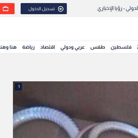
ولي - رؤيا الإخباري
تسجيل الدخول
فلسطين
طقس
عربي ودولي
اقتصاد
رياضة
هنا وهن
1