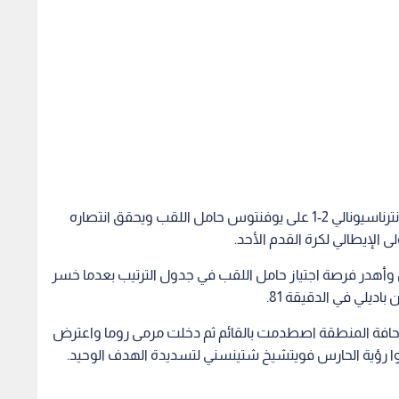
ى الإيطالي لكرة القدم الأحد.
وأهدر فرصة اجتياز حامل اللقب في جدول الترتيب بعدما خسر
 حافة المنطقة اصطدمت بالقائم ثم دخلت مرمى روما واعترض
اقوا رؤية الحارس فويتشيخ شتينسني لتسديدة الهدف الوحيد.
وس من مدى قريب بعدما قابل كرة عرضية من أليكس ساندرو