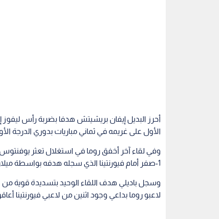
الأول على غريمه في ثماني مباريات بدوري الدرجة الأول
وفي لقاء آخر أخفق روما في استغلال تعثر يوفنتوس 
1-صفر أمام فيورنتينا الذي سجله هدفه بواسطة ميلان باديلي في الدقيقة 81.
وسجل باديلي هدف اللقاء الوحيد بتسديدة قوية من
لاعبو روما بداعي وجود اثنين من لاعبي فيورنتينا أع
وفي ميلانو تقدم ستيفان ليختشتاينر بهدف ليوفنت