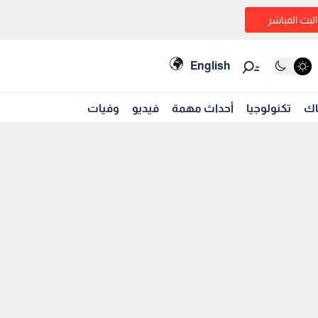
البث المباشر
English
اك
تكنولوجيا
أحداث مهمة
فيديو
وفيات