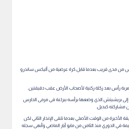
ل بضربة رأس بعد ركلة ركنية لأصحاب الأرض عقب دقيقتين.
إلى بريشيتش الذي وضعها برأسه ببراعة في مرمى الحارس
قة الأخيرة من الوقت الأصلي بعدما تلقى الإنذار الثاني لكن
 في الدوري منذ الثامن من مايو أيار الماضي وأنهى سجله
ورت إيطاليا "إنها لحظة رائعة بالنسبة للجماهير والنادي
كننا قلنا قبل المباراة إننا سنخوضها كفريق من البداية وحتى