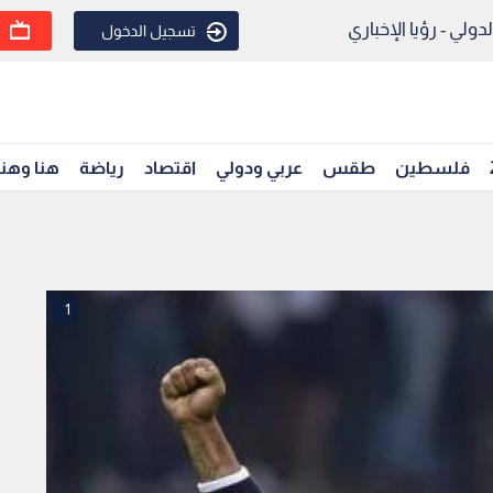
ولي - رؤيا الإخباري
تسجيل الدخول
فلسطين
طقس
عربي ودولي
اقتصاد
رياضة
هنا وهن
1