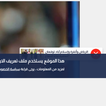
باولو مالديني
0
0
الرياض وأنقرة وإسلام آباد توقعان
رسميا.. تعيين الأسطور
"اتفاقية مكة للدفاع...
هذا الموقع يستخدم ملف تعريف الارتباط e
فنيا للاتحاد الإيطالي ل
لمزيد من المعلومات ، يرجى قراءة
سياسة الخصوص
استمع للخبر:
ملاحظة: النص المسموع ناتج عن نظام آلي