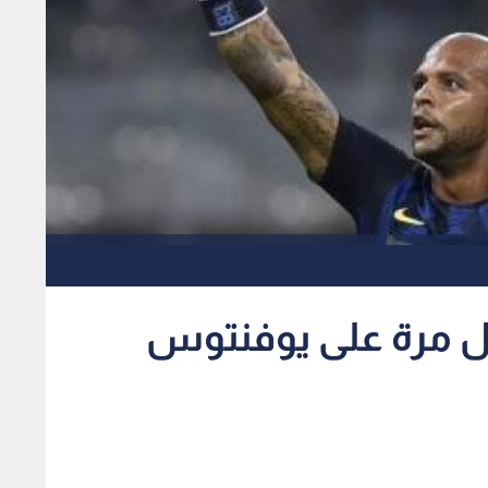
أول مرة على يوفنتوس
أحرز البديل إيفان بريشيتش هدفا بضربة رأس ليفوز إنترناسيونالي 2-1 على يوفنتوس حامل اللقب ويحقق انتصاره