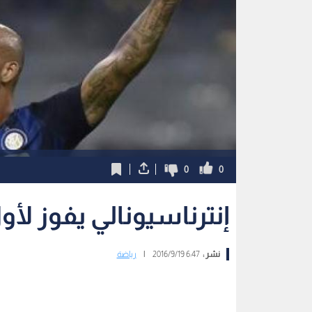
0
0
إنترناسيونالي يفوز ل
نشر :
6:47 2016/9/19
|
رياضة