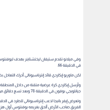
في الدقيقة 66.
لكن ماوريو إيكاردي قائد إنترناسيونالي أدرك التعاد
وأرسل إيكاردي كرة عرضية متقنة من داخل المنطقة 
جيانلويجي بوفون في الدقيقة 78 وبعد تسع دقائق من مشاركته كبديل.
وتعرض إيفر بانيجا لاعب إنترناسيونالي للطرد في الدقي
الفريق صاحب الأرض ألحق بغريمه يوفنتوس أول هزيمة
المثالي في الموسم الجاري.
وأبلغ فرانك دي بور مدرب انترناسيونالي محطة سكاي سب
والفريق وستزداد ثقتنا."
وأضاف "مواجهة يوفنتوس بالطبع تمنحك حافزا إضافيا ل
النهاية."
الرياضة
أخبار الرياضة
الدوري الإيطالي