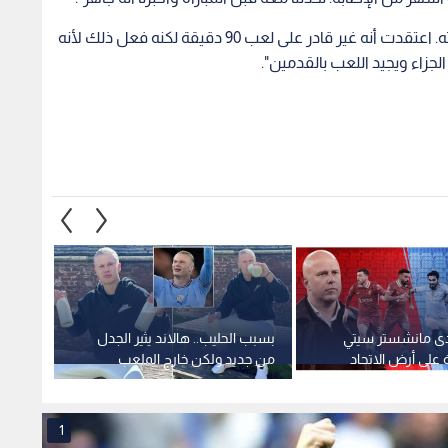
وتابع: "هو لاعب ذكي جدا ويعرف كيف ينظم مجهوداته. اعتقدت أنه غير قادر على لعب 90 دقيقة لكنه فعل ذلك لأنه
لجزاء ويجيد اللعب بالقدمين".
دى مانشستر سيتي
بسبب الحليب.. هالاند يثير الجدل
غواردي
 على أرض الاتحاد
من جديد ولكن خارج الملعب
للعودة
في ريا
1