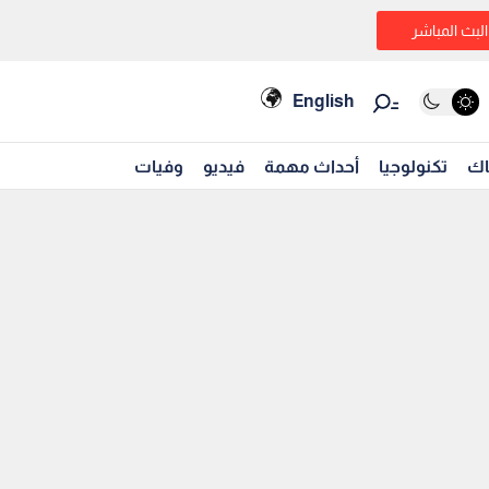
البث المباشر
English
اك
تكنولوجيا
أحداث مهمة
فيديو
وفيات