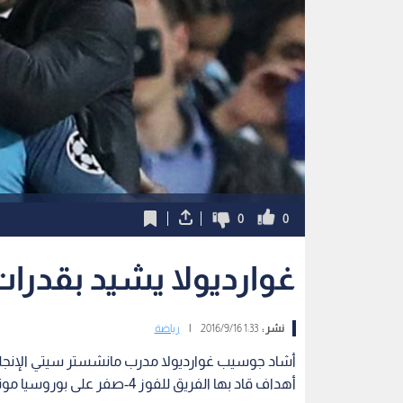
0
0
غوارديولا يشيد بقدرات
نشر :
1:33 2016/9/16
|
رياضة
أهداف قاد بها الفريق للفوز 4-صفر على بوروسيا مونشنغلادباخ الألماني، في دوري أبطال أوروبا،.