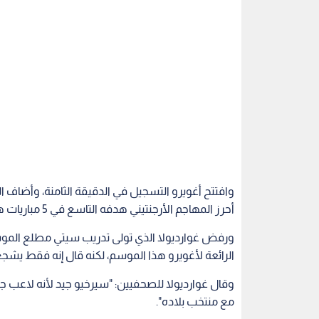
وافتتح أغويرو التسجيل في الدقيقة الثامنة، وأضاف 
أحرز المهاجم الأرجنتيني هدفه التاسع في 5 مباريات هذا الموسم في شباك الحارس يان سومر في الدقيقة 77.
ورفض غوارديولا الذي تولى تدريب سيتي مطلع الموسم ا
الرائعة لأغويرو هذا الموسم، لكنه قال إنه فقط يشجع
وقال غوارديولا للصحفيين: "سيرخيو جيد لأنه لاعب جي
مع منتخب بلاده".