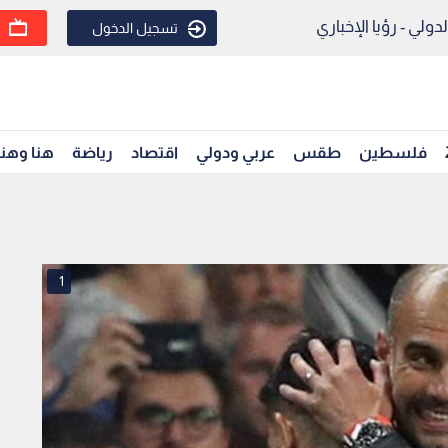
ولي - رؤيا الإخباري
تسجيل الدخول
فلسطين
طقس
عربي ودولي
اقتصاد
رياضة
هنا وهن
1