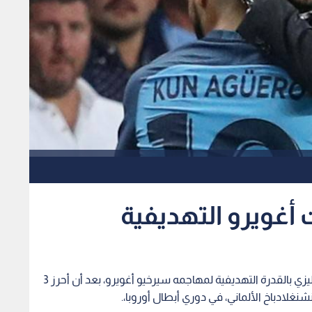
 أغويرو التهديفية
أشاد جوسيب غوارديولا مدرب مانشستر سيتي الإنجليزي بالقدرة التهديفية لمهاجمه سيرخيو أغويرو، بعد أن أحرز 3