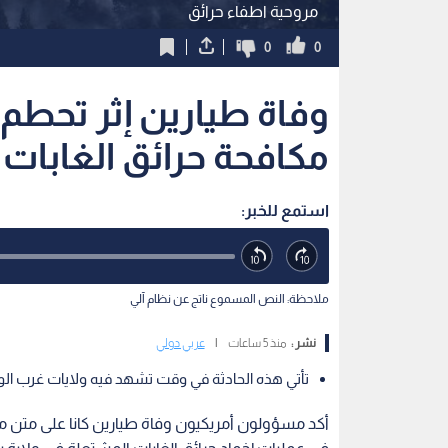
مروحية اطفاء حرائق
0
0
وفاة طيارين إثر تحطم
مكافحة حرائق الغابات ف
استمع للخبر:
ملاحظة: النص المسموع ناتج عن نظام آلي
نشر :
منذ 5 ساعات
|
عربي دولي
تأتي هذه الحادثة في وقت تشهد فيه ولايات غرب الو
أكد مسؤولون أمريكيون وفاة طيارين كانا على متن 