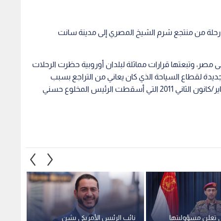
ي رحلة من منتجع شرم الشيخ المصري إلى مدينة سانت
ى مصر، وتبعتها قرارات مماثلة لبلدان أوروبية حظرت الرحلات
يدة لقطاع السياحة الذي كان يعاني من التراجع بسبب
اضطرابات سياسية وأمنية شهدتها البلاد منذ ثورة يناير/كانون الثاني 2011 التي أسقطت الرئيس المخلوع حسني
ي تعلن مسؤوليتها
نائب الرئيس الأمريكي يشن
"أتمنى