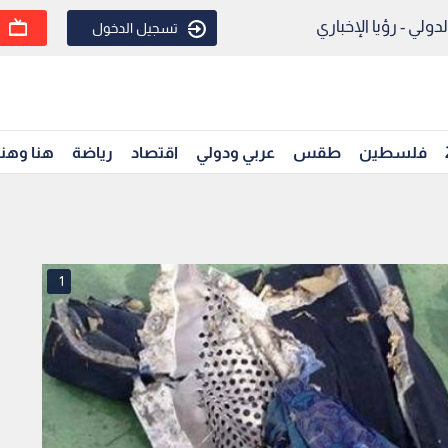
ولي - رؤيا الإخباري
تسجيل الدخول
فلسطين
طقس
عربي ودولي
اقتصاد
رياضة
هنا وهن
1