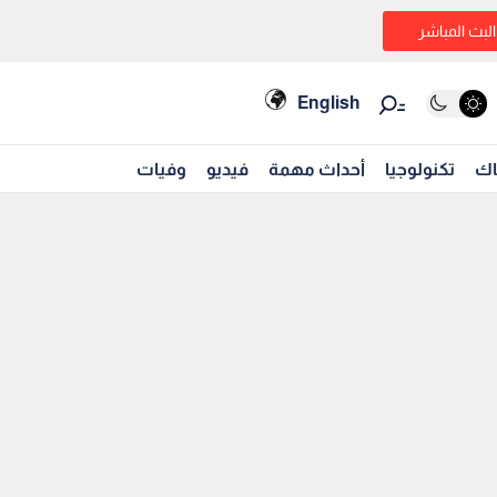
البث المباشر
English
اك
تكنولوجيا
أحداث مهمة
فيديو
وفيات