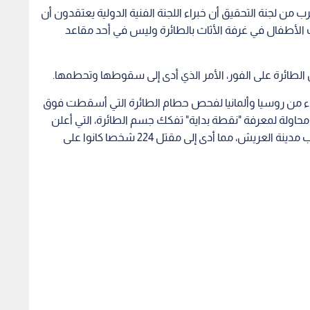
 لجنة التحقيق أن خبراء اللجنة الفنية الدولية يعتقدون أن
ت الأطفال في غرفة الأثاث بالطائرة وليس في أحد مقاعد
 الطائرة على الفور، الأمر الذي أدى إلى سقوطها وتحطمها.
 من روسيا وألمانيا لفحص حطام الطائرة التي أسقطت فوق
ذلك في محاولة لمعرفة "نقطة بداية" تفكك جسم الطائرة، التي أعلن
تنظيم الدولة الإسلامية مسؤوليته عن إسقاطها قرب مدينة العريش، مما أدى إلى مقتل 224 شخصا كانوا على