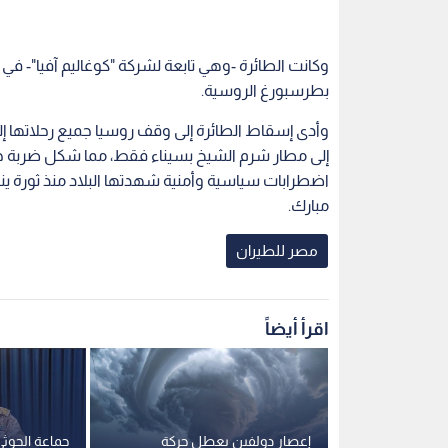
وكانت الطائرة -وهي تابعة لشركة "كوغاليم آفيا"- ف
بطرسبورغ الروسية.
وأدى إسقاط الطائرة إلى وقف روسيا جميع رحلاتها إل
إلى مطار شرم الشيخ بسيناء فقط، مما شكل ضربة جد
مبارك.
مصر للطيران
اقرأ أيضاً
لسطين لدى
إعصار دولفين يعطل حركة
جماعة الحوث