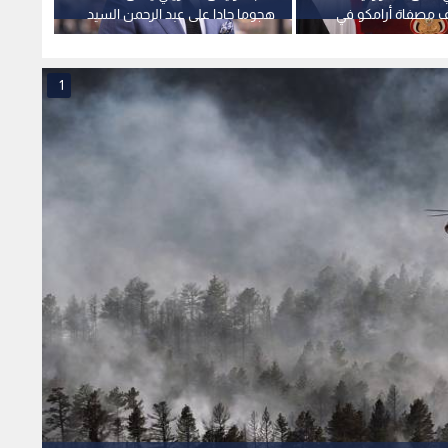
 مصفاة أرامكو في
هجوما حادا على عبد الرحمن السيد
مساعد
 مسيرة
مرشح ميشيغان لمجلس الشيوخ
نتنياه
العمل
1