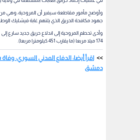
في عمليات إخماد حرائق الغابات المشتعلة في ولاية يوت
وأوضح مأمور مقاطعة سيفير أن المروحية، وهي م
جهود مكافحة الحريق الذي يلتهم غابة فيشليك الوطني
وأدى تحطم المروحية إلى اندلاع حريق جديد سارع إلى 
174 ميلا مربعا (ما يقارب 451 كيلومترا مربعا).
اقرأ أيضا: الدفاع المدني السوري: وفاة
دمشق