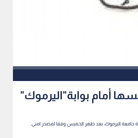
فسها أمام بوابة"اليرموك"
وابة جامعة اليرموك، بعد ظهر الخميس وفقا لمصدر امني.
نفسها محاولة الانتحار، مشيرا الى أنه تم نقل الفتاة لمستشفى