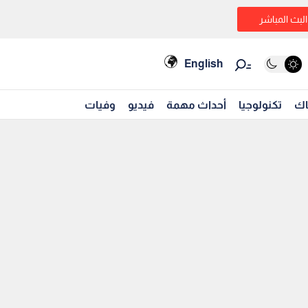
البث المباشر
English
اك
تكنولوجيا
أحداث مهمة
فيديو
وفيات