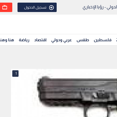
ولي - رؤيا الإخباري
تسجيل الدخول
فلسطين
طقس
عربي ودولي
اقتصاد
رياضة
هنا وهن
1