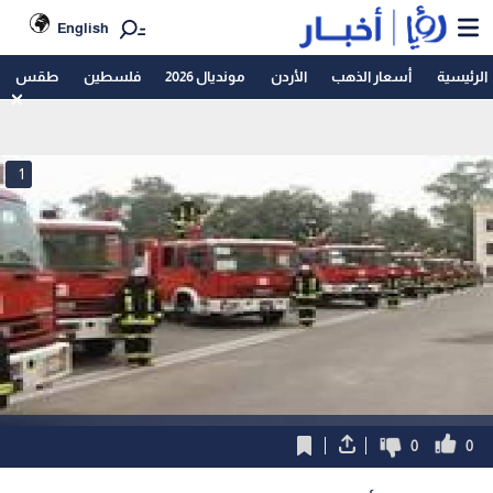
English
الرئيسية
أسعار الذهب
الأردن
مونديال 2026
فلسطين
طقس
1
0
0