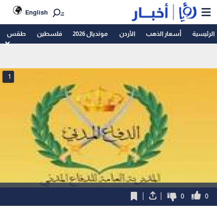
English
الرئيسية
أسعار الذهب
الأردن
مونديال 2026
فلسطين
طقس
1
0
0