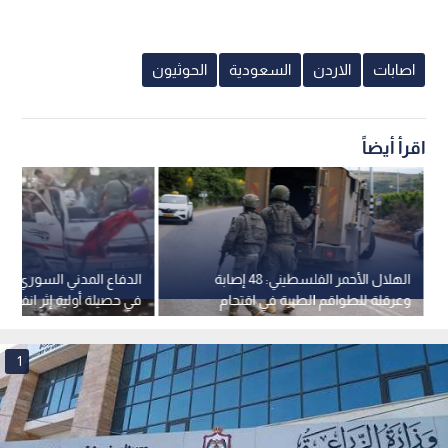
اصابات
الاردن
السعودية
الحوثيون
اقرأ أيضاً
الهلال الأحمر الفلسطيني: 48 إصابة
الدفاع المدني السوري: 
وعرقلة للطواقم الطبية في اقتحام
في حصيلة أولية إثر انفجار 
مستمر لقوات الاحتلال في قلنديا
دمشق
وكفر عقب
1