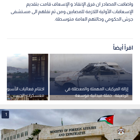
واضافت المصادر ان فرق الإنقاذ و الإسعاف قامت بتقديم
الإسعافات الأولية اللازمة للمصابين ومن ثم نقلهم الى مستشفى
جرش الحكومي وحالتهم العامة متوسطة.
اقرأ أيضاً
إزالة المركبات المهملة والمعطلة في
اختتام فعاليات الأسبوع 
الرصيفة.. حملة ميدانية موسعة
معسكرات الحسين للعمل و
بالعقبة لعام 2026
1