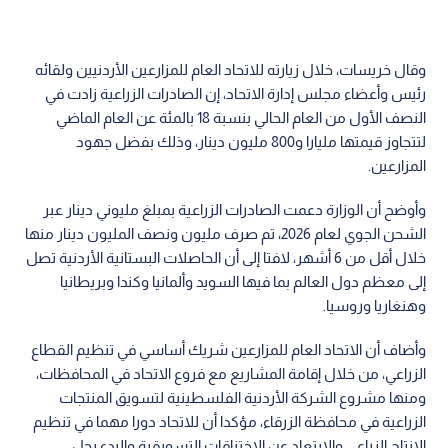
وقال خريسات، خلال زيارته للاتحاد العام للمزارعين الأردنيين ولقائه
رئيس وأعضاء مجلس إدارة الاتحاد، إن الصادرات الزراعية زادت في
النصف الأول من العام الحالي بنسبة 18 بالمئة عن العام الماضي
لتتجاوز قيمتها مليارا و800 مليون دينار، وذلك بفضل جهود
المزارعين.
وأوضح أن الوزارة دعمت الصادرات الزراعية بمبلغ مليوني دينار عبر
الشحن الجوي لعام 2026، تم صرف مليون ونصف المليون دينار منها
خلال أقل من 6 أشهر، لافتا إلى أن الحاصلات البستانية الأردنية تصل
إلى معظم دول العالم بما فيها السويد وألمانيا وكندا وبريطانيا
وهنغاريا وروسيا.
وأضاف أن الاتحاد العام للمزارعين شريك أساسي في تنظيم القطاع
الزراعي، من خلال إقامة المشاريع مع فروع الاتحاد في المحافظات،
ومنها مشروع الشركة الأردنية الفلسطينية لتسويق المنتجات
الزراعية في محافظة الزرقاء، مؤكدا أن للاتحاد دورا مهما في تنظيم
الإنتاج الزراعي والابتعاد عن الاختناقات التسويقية والبدء بحل