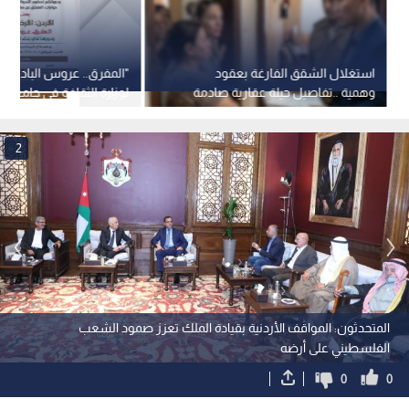
استغلال الشقق الفارغة بعقود
"المفرق.. عروس البادية"..
وهمية ..تفاصيل حيلة عقارية صادمة
لوزارة الثقافة في جامعة "
في عمان
الأحد
2
المتحدثون: المواقف الأردنية بقيادة الملك تعزز صمود الشعب
الفلسطيني على أرضه
0
0