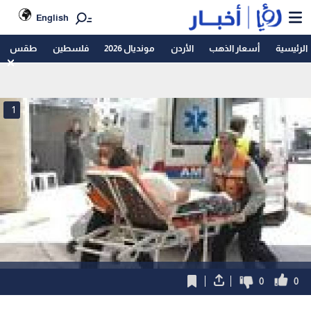
English
الرئيسية
أسعار الذهب
الأردن
مونديال 2026
فلسطين
طقس
1
0
0