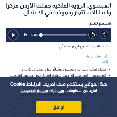
العيسوي: الرؤية الملكية جعلت الأردن مركزا
واعدا للاستثمار ونموذجا في الاعتدال
استمع للخبر:
1
x
0:00
ملاحظة: النص المسموع ناتج عن نظام آلي
نشر :
منذ 15 ساعة
|
الأردن
خلال لقائه وفدا من مجلس عشائر جبل الخليل بالأردن
المتحدثون: المواقف الأردنية بقيادة الملك تعزز صمود الشعب
الفلسطيني على أرضه
هذا الموقع يستخدم ملف تعريف الارتباط Cookie
لمزيد من المعلومات ، يرجى قراءة
سياسة الخصوصية
أكد رئيس الديوان الملكي الهاشمي يوسف حسن العيسوي أن
الأردن، بقيادته الهاشمية الحكيمة، يواصل مسيرته بثقة واقتدار،
مستندا إلى إرث هاشمي راسخ ورؤية ملكية جعلت من المملكة
اوافق
نموذجا في الأمن والاستقرار وسيادة القانون والاعتدال، رغم ما
الرئيسية
عواجل
المباشر
أحدث الأخبار
الأكثر شيوعًا