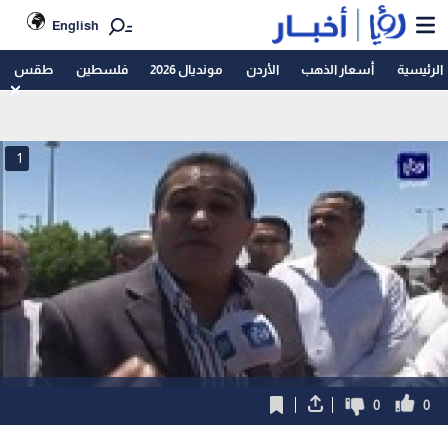
English
الرئيسية
أسعار الذهب
الأردن
مونديال 2026
فلسطين
طقس
1
0
0