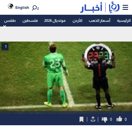
English
الرئيسية
أسعار الذهب
الأردن
مونديال 2026
فلسطين
طقس
1
0
0