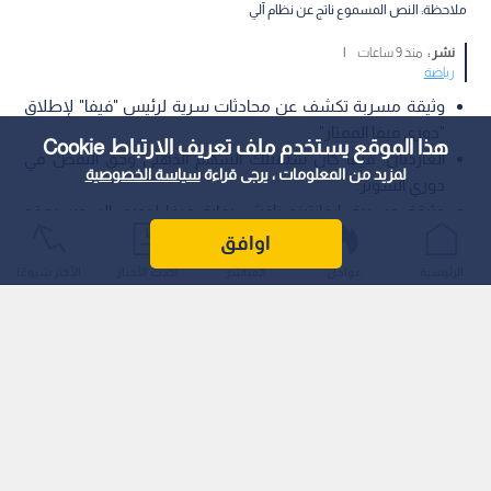
ملاحظة: النص المسموع ناتج عن نظام آلي
نشر :
منذ 9 ساعات
|
رياضة
وثيقة مسربة تكشف عن محادثات سرية لرئيس "فيفا" لإطلاق
"دوري فيفا الممتاز".
هذا الموقع يستخدم ملف تعريف الارتباط Cookie
الغارديان: فيفا كان سيمتلك السهم الذهبي وحق النقض في
لمزيد من المعلومات ، يرجى قراءة
سياسة الخصوصية
دوري السوبر.
وثيقة مسربة: إنفانتينو ناقش رعاية فيفا لدوري السوبر بعقد
يمتد 12 عام.ا
اوافق
الرئيسية
عواجل
المباشر
أحدث الأخبار
الأكثر شيوعًا
كشف تقرير استقصائي نشرته صحيفة "ذا غارديان" (The Guardian)
البريطانية عن وثيقة سرية مؤرخة في أكتوبر/تشرين الأول 2020،
تثبت انخراط رئيس الاتحاد الدولي لكرة القدم (فيفا)، جياني إنفانتينو،
في محادثات متقدمة لرعاية مشروع الدوري الأوروبي الانفصالي
وإطلاق علامة "دوري فيفا الممتاز" (FIFA Super League) عليه.