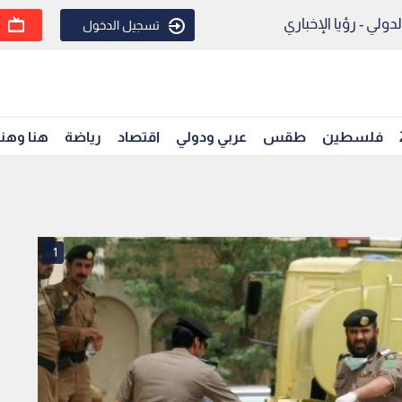
ولي - رؤيا الإخباري
تسجيل الدخول
فلسطين
طقس
عربي ودولي
اقتصاد
رياضة
هنا وهن
1