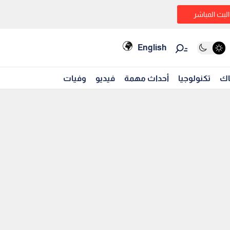
البث المباشر
English
اك
تكنولوجيا
أحداث مهمة
فيديو
وفيات