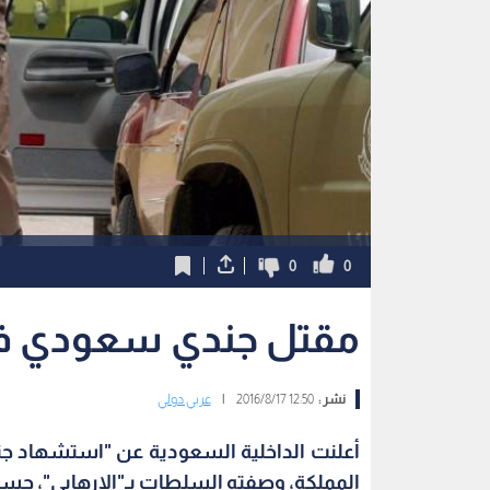
0
0
مقتل جندي سعودي في
نشر :
12:50 2016/8/17
|
عربي دولي
أعلنت الداخلية السعودية عن "استشهاد جن
المملكة، وصفته السلطات بـ"الإرهابي"، حسبم