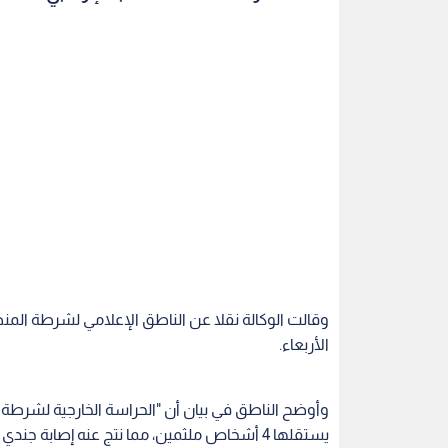
وقالت الوكالة نقلا عن الناطق الإعلامي لشرطة المنط
الأربعاء.
وأوضح الناطق في بيان أن "الحراسة الخارجية لشرط
يستقلها 4 أشخاص ملثمين، مما نتج عنه إصابة جندي أول ثم استشهاده قبل وصوله إلى المستشفى".
وتابع البيان: "كما تعرض مبنى الشرطة وإحدى الدوريا
الضبط الجنائي لهذه الجريمة الإرهابية التي لا تزال محل 