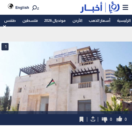
English
الرئيسية
أسعار الذهب
الأردن
مونديال 2026
فلسطين
طقس
1
0
0