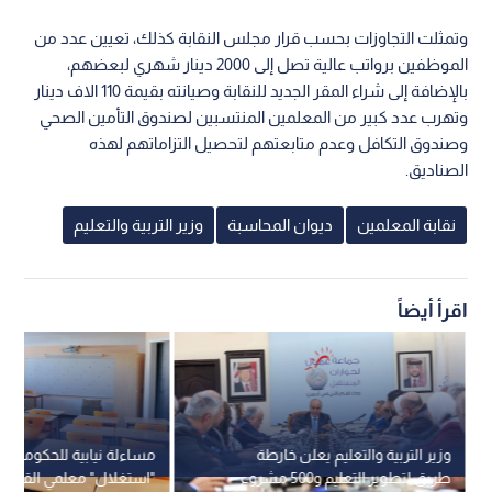
وتمثلت التجاوزات بحسب قرار مجلس النقابة كذلك، تعيين عدد من
الموظفين برواتب عالية تصل إلى 2000 دينار شهري لبعضهم،
بالإضافة إلى شراء المقر الجديد للنقابة وصيانته بقيمة 110 الاف دينار
وتهرب عدد كبير من المعلمين المنتسبين لصندوق التأمين الصحي
وصندوق التكافل وعدم متابعتهم لتحصيل التزاماتهم لهذه
الصناديق.
نقابة المعلمين
ديوان المحاسبة
وزير التربية والتعليم
اقرأ أيضاً
وزير التربية والتعليم يعلن خارطة
مساءلة نيابية للحكومة ح
طريق لتطوير التعليم و500 مشروع
"استغلال" معلمي القطاع 