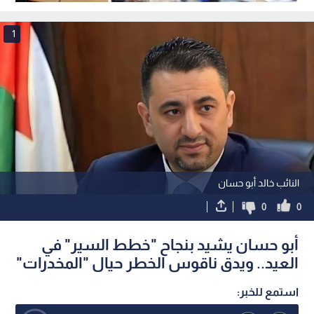
مدرسي بحلول 2031
مطالب بحماية الأجور وكس
التلاعب
1
النائب خالد أبو حسان
0
0
أبو حسان يشيد بنجاح "خطط السير" في
العيد.. ويدق ناقوس الخطر حيال "المخدرات"
استمع للخبر: