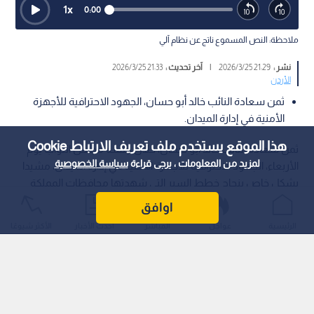
1
x
0:00
ملاحظة: النص المسموع ناتج عن نظام آلي
نشر :
21:29 2026/3/25
|
آخر تحديث :
21:33 2026/3/25
الأردن
ثمن سعادة النائب خالد أبو حسان، الجهود الاحترافية للأجهزة
الأمنية في إدارة الميدان.
هذا الموقع يستخدم ملف تعريف الارتباط Cookie
ثمن سعادة النائب خالد أبو حسان، خلال جلسة مجلس النواب يوم
لمزيد من المعلومات ، يرجى قراءة
سياسة الخصوصية
الأربعاء، الجهود الاحترافية للأجهزة الأمنية في إدارة الميدان، مشيدا
بشكل خاص بنجاح خطط السير التي شهدتها محافظات المملكة
كافة خلال عطلة العيد، والتي ساهمت في تيسير حركة المواطنين
اوافق
بكل سلاسة وأمان.
الرئيسية
عواجل
المباشر
أحدث الأخبار
الأكثر شيوعًا