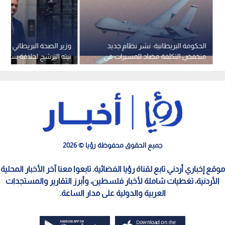
الحكومة البريطانية: نشر نظام جديد
وزير الصحة البريطاني الم
منخفض التكلفة مضاد للمسيرات في
نيته الترشح لخلافة ستارمر
الشرق الأوسط
جميع الحقوق محفوظة رؤيا © 2026
موقع إخباري أردني تابع لقناة رؤيا الفضائية. تابعوا معنا آخر الأخبار المحلية
الأردنية، تغطيات شاملة لأخبار فلسطين، وأبرز التقارير والمستجدات
العربية والدولية على مدار الساعة.