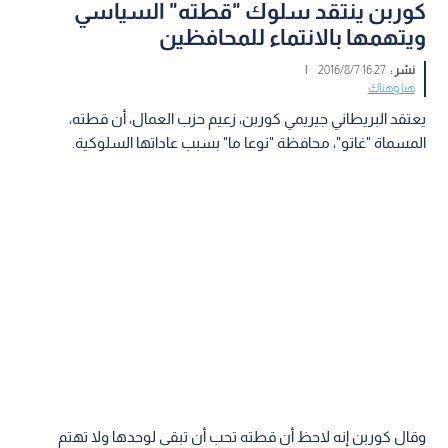
كوربن ينتقد سلوك "قطته" السياسي
ويتهمها بالانتماء للمحافظين
نشر :
16:27 2016/8/7
|
هنا وهناك
يعتقد البريطاني جيريمي كوربن، زعيم حزب العمال، أن قطته،
المسماة "غاتو"، محافظة "نوعا ما" بسبب عاداتها السلوكية.
وقال كوربن إنه لاحظ أن قطته تحب أن تبقى لوحدها ولا تهتم