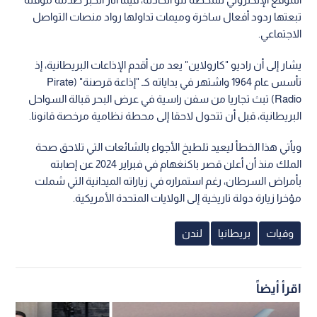
تبعتها ردود أفعال ساخرة وميمات تداولها رواد منصات التواصل
الاجتماعي.
يشار إلى أن راديو "كارولاين" يعد من أقدم الإذاعات البريطانية، إذ
تأسس عام 1964 واشتهر في بداياته كـ "إذاعة قرصنة" (Pirate
Radio) تبث تجاريا من سفن راسية في عرض البحر قبالة السواحل
البريطانية، قبل أن تتحول لاحقا إلى محطة نظامية مرخصة قانونا.
ويأتي هذا الخطأ ليعيد تلطيخ الأجواء بالشائعات التي تلاحق صحة
الملك منذ أن أعلن قصر باكنغهام في فبراير 2024 عن إصابته
بأمراض السرطان، رغم استمراره في زياراته الميدانية التي شملت
مؤخرا زيارة دولة تاريخية إلى الولايات المتحدة الأمريكية.
وفيات
بريطانيا
لندن
اقرأ أيضاً