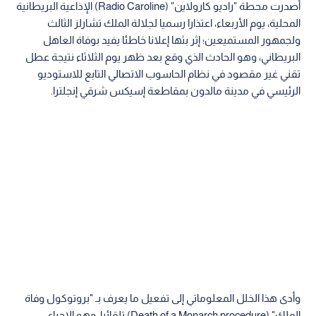
أصدرت محطة "راديو كارولاين" (Radio Caroline) الإذاعية البريطانية
المحلية، يوم الأربعاء، اعتذارا رسميا لجلالة الملك تشارلز الثالث
ولجمهور المستميعين؛ إثر بثها إعلانا خاطئا يفيد بوفاة العاهل
البريطاني، وهو الحادث الذي وقع بعد ظهر يوم الثلاثاء نتيجة عطل
تقني غير مقصود في نظام الحاسوب الاتصالي التابع للاستوديو
الرئيسي في مدينة مالدون بمقاطعة إسيكس شرقي إنجلترا.
وأدى هذا الخلل المعلوماتي إلى تفعيل ما يعرف بـ "بروتوكول وفاة
الملك" (Death of a Monarch procedure) تلقائيا، وهو الإجراء