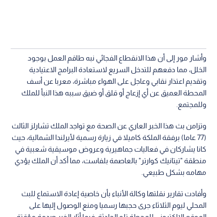
وأشار مور إلى أن هذا الانقطاع الفجائي نبه طاقم العمل بوجود
الخلل، مما دفعهم للتدخل السريع لاستعادة البرامج الاعتيادية
وتقديم اعتذار نقابي وعاجل على الهواء مباشرة، معربا عن أسف
المحطة العميق عن أي إزعاج أو قلق أو ضيق سببه هذا النبأ للملك
وللمجتمع.
وتزامن بث هذا الخبر العاري عن الصحة مع تواجد الملك تشارلز الثالث
(77 عاما) برفقة الملكة كاميلا في زيارة رسمية لأيرلندا الشمالية، حيث
كانا يشاركان في فعاليات جماهيرية وعروض موسيقية شعبية في
منطقة "تيتانيك كوارتر" بالعاصمة بلفاست، مما أكد أن الملك يؤدي
مهامه بشكل طبيعي.
وأفادت تقارير نقلتها وكالة الأنباء بأن خاصية إعادة الاستماع للبث
المحلي ليوم الثلاثاء جرى حجبها رسميا ومنع الوصول إليها على
الموقع الإلكتروني للمحطة تلو الحادثة، فيما أثار الخبر صدمة مؤقتة