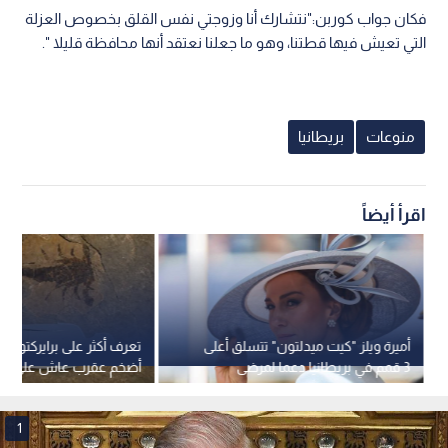
فكان جواب كوربن:"نتشارك أنا وزوجتي نفس القلق بخصوص العزلة
التي تعيش فيها قطتنا، وهو ما جعلنا نعتقد أنها محافظة قليلا ".
منوعات
بريطانيا
اقرأ أيضاً
أميرة ويلز "كيت ميدلتون" تتسلق أعلى
تعرف أكثر على برايركتو
3 قمم في بريطانيا دعما لمرضى
أضخم عقرب عاش على وج
السرطان
1