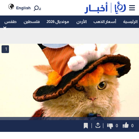
English
الرئيسية
أسعار الذهب
الأردن
مونديال 2026
فلسطين
طقس
1
0
0