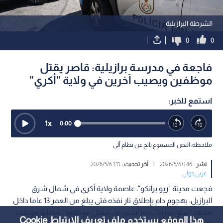
الشرطة البرازيلية
0
0
فاجعة في مدرسة برازيلية: قاصر يقتل
موظفين ويصيب آخرين في ولاية "أكري"
استمع للخبر:
1
x
0:00
ملاحظة: النص المسموع ناتج عن نظام آلي
نشر :
0:46 2026/5/6
|
آخر تحديث :
1:11 2026/5/6
عربي دولي
فجعت مدينة "ريو برانكو"، عاصمة ولاية أكري في شمال شرق
البرازيل، بهجوم دام بإطلاق نار نفذه فتى يبلغ من العمر 13 عاما داخل
معهد "ساو جوزيه"، مما أسفر عن مقتل موظفين وإصابة موظف
هذا الموقع يستخدم ملف تعريف الارتباط Cookie