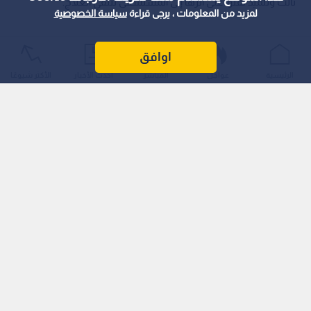
ثالث وتلميذ نقلوا على أثرها إلى المستشفى لتلقي العلاج.
لمزيد من المعلومات ، يرجى قراءة
سياسة الخصوصية
اوافق
الرئيسية
عواجل
المباشر
أحدث الأخبار
الأكثر شيوعًا
وأعلنت السلطات المحلية عن توقيف الصبي المشتبه به، بالإضافة
إلى توقيف والده الذي يملك السلاح الناري المستخدم في الهجوم،
فيما باشرت شرطة "أكري" تحقيقات موسعة لكشف ملابسات
الحادثة، بينما تم حشد فرق دعم نفسي لمساندة التلاميذ والمعلمين
المصدومين.