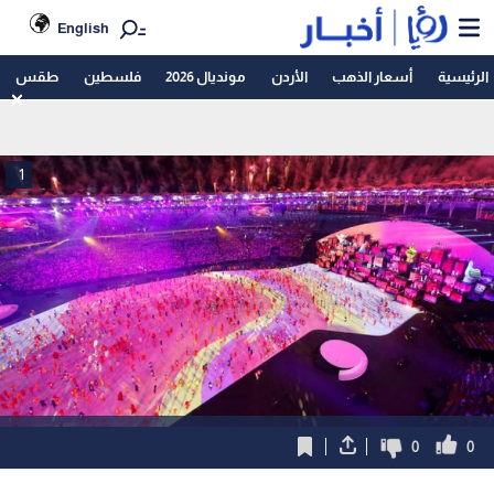
English
الرئيسية
أسعار الذهب
الأردن
مونديال 2026
فلسطين
طقس
1
0
0