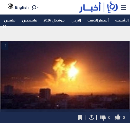
English
الرئيسية
أسعار الذهب
الأردن
مونديال 2026
فلسطين
طقس
1
0
0