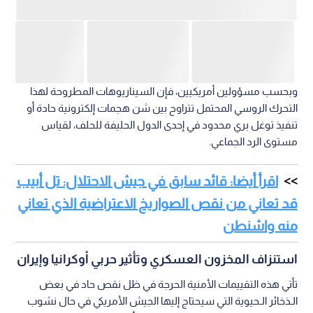
وبحسب مسؤولين أمريكيين، فإن السيناريوهات المطروحة لهذا
التحرك الروسي المحتمل تتراوح بين شن هجمات إلكترونية حادة أو
تنفيذ توغل بري محدود في إحدى الدول الحليفة للحلف، لقياس
مستوى الرد الجماعي.
اقرأ أيضا: قائد سابق في جيش الاحتلال: تل أبيب
قد تعاني من نقص الصواريخ الاعتراضية الذي تعاني
منه واشنطن
استنزاف المخزون العسكري وتأثير حربي أوكرانيا وإيران
تأتي هذه التقييمات الأمنية الحرجة في ظل نقص حاد في بعض
الـذخائر الـحيوية التي سيحتاج إليها الجيش الأمريكي في حال نشوب