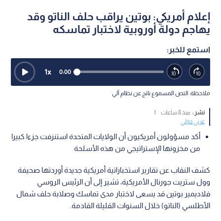
إعلام أمريكي: بوتين يراقب حلف الناتو وقد
يهاجم دولة أوروبية لاختبار تماسكه
استمع للخبر:
1
x
0:00
ملاحظة: النص المسموع ناتج عن نظام آلي
نشر :
منذ 8 ساعات
|
عربي دولي
أكد مسؤولون أمريكيون أن الولايات المتحدة استنزفت جزءا كبيرا
من مخزونها الإستراتيجي من هذه الأسلحة
كشف النقاب عن تقارير استخباراتية أمريكية جديدة أوردتها صحيفة
وول ستريت جورنال الأمريكية، تشير إلى أن الرئيس الروسي
فلاديمير بوتين قد يسعى لاختبار مدى تماسك وصلابة حلف شمال
الأطلسي (الناتو) خلال السنوات القليلة القادمة.