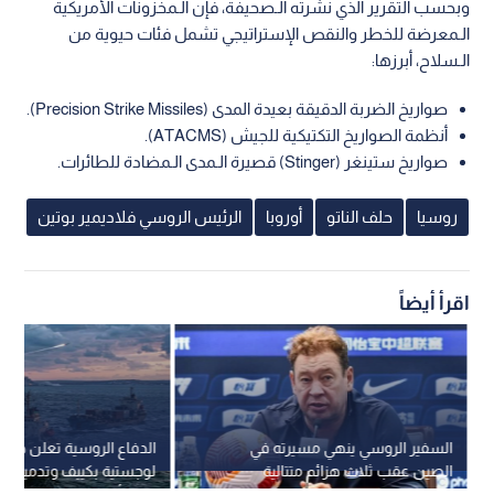
وبحسب التقرير الذي نشرته الـصحيفة، فإن الـمخزونات الأمريكية
الـمعرضة للخطر والنقص الإستراتيجي تشمل فئات حيوية من
الـسلاح، أبرزها:
صواريخ الضربة الدقيقة بعيدة المدى (Precision Strike Missiles).
أنظمة الصواريخ التكتيكية للجيش (ATACMS).
صواريخ ستينغر (Stinger) قصيرة الـمدى الـمضادة للطائرات.
روسيا
حلف الناتو
أوروبا
الرئيس الروسي فلاديمير بوتين
اقرأ أيضاً
السفير الروسي ينهي مسيرته في
الدفاع الروسية تعلن ضرب
الصين عقب ثلاث هزائم متتالية
لوج