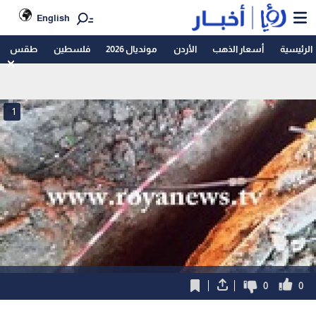
English
الرئيسية
أسعار الذهب
الأردن
مونديال 2026
فلسطين
طقس
1
0
0