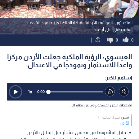
المتحدثون: المواقف الأردنية بقيادة الملك تعزز صمود الشعب
الفلسطيني على أرضه
0
0
العيسوي: الرؤية الملكية جعلت الأردن مركزا
واعدا للاستثمار ونموذجا في الاعتدال
استمع للخبر:
1
x
0:00
ملاحظة: النص المسموع ناتج عن نظام آلي
نشر :
منذ 13 ساعة
|
الأردن
خلال لقائه وفدا من مجلس عشائر جبل الخليل بالأردن