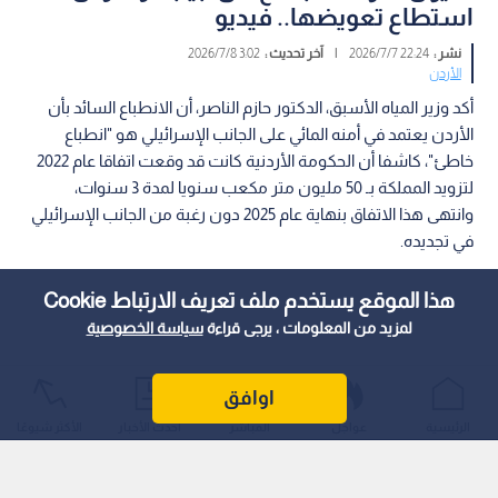
استطاع تعويضها.. فيديو
نشر :
22:24 2026/7/7
|
آخر تحديث :
3:02 2026/7/8
الأردن
أكد وزير المياه الأسبق، الدكتور حازم الناصر، أن الانطباع السائد بأن
الأردن يعتمد في أمنه المائي على الجانب الإسرائيلي هو "انطباع
خاطئ"، كاشفا أن الحكومة الأردنية كانت قد وقعت اتفاقا عام 2022
لتزويد المملكة بـ 50 مليون متر مكعب سنويا لمدة 3 سنوات،
وانتهى هذا الاتفاق بنهاية عام 2025 دون رغبة من الجانب الإسرائيلي
في تجديده.
هذا الموقع يستخدم ملف تعريف الارتباط Cookie
لمزيد من المعلومات ، يرجى قراءة
سياسة الخصوصية
اوافق
الرئيسية
عواجل
المباشر
أحدث الأخبار
الأكثر شيوعًا