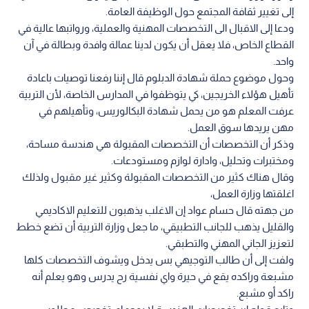
إلى تغيير ثقافة المجتمع حول الوظيفة العامة.
ودعا إلى الاقبال الى التخصصات المهنية والعملية، ورواتبها عالية في
القطاع الخاص، فلا يعقل أن يكون لدينا عمالة وافدة وبطالة في آن
واحد.
وحول موضوع حملة شهادة الدبلوم قال إننا رفعنا توصيات باعادة
تأهيل هؤلاء الخريجين، كي يتوظفوا في المدارس الخاصة، لأن التربية
عرفت المعلم هو من يحمل شهادة البكالوريس، وتأهيلهم في
مهن يريدها سوق العمل.
وذكر أن التخصصات أن التخصصات المقبولة هي هندسة مساحة،
ومختبرات وتحليل، وادارة لوازم ومستودعات.
وقال هناك كثير من التخصصات المقبولة وكثير غير مقبول ولذلك
اغلقتها وزارة العمل،
من جهته قال حسام عواد إن الاغلب يذهبون للتعليم الاكاديمي
والقليل يذهب للجانب التطبيقي، ما جعل وزارة التربية أن تضع خطط
لتعزيز الجاني المهني والتطبقي.
ولفت إلى أن طالب التوجيهي بس يدخل ويشوف التخصصات كلها
مشبعة وراكده يقع في حيرة واي نفسية رح يدرس وهو يعلم أنه
راكد أو مشبع.