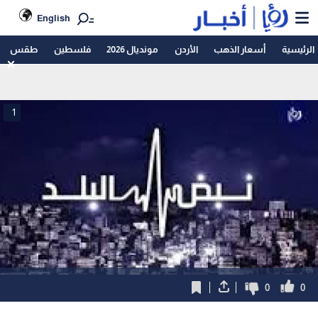
English
الرئيسية
أسعار الذهب
الأردن
مونديال 2026
فلسطين
طقس
1
0
0