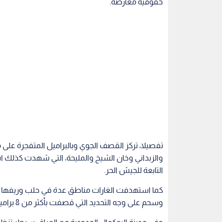
حقوقية معارضة.
تفصيلا، تركز القصف الجوي وبالبراميل المتفجرة عل
والزبداني وخان الشيخ والمليحة، التي شهدت كذلك اش
التابعة للجيش الحر.
كما استهدفت الغارات مناطق عدة في حلب وريفها وحم
وسحم على وجه التحديد التي قصفت بأكثر من 8 براميل متفجرة، إلى جانب بلدتي عدوان وتسيل.
وفي مدينة البوكمال الحدودية مع العراق، سيطر تنظ
الكورنيش، وحي الكتف، ومنطقة السوق، والهجانة في 