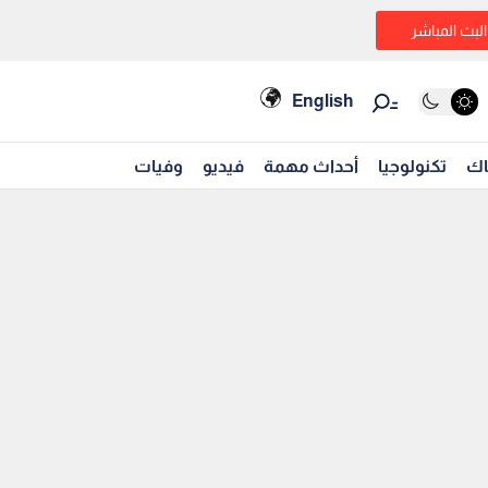
البث المباشر
English
اك
تكنولوجيا
أحداث مهمة
فيديو
وفيات