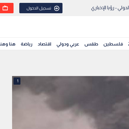
ولي - رؤيا الإخباري
تسجيل الدخول
فلسطين
طقس
عربي ودولي
اقتصاد
رياضة
هنا وهن
1