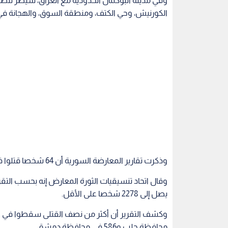
وذكرت تقارير المعارضة السورية أن 64 شخصا قتلوا في الاشتباكات والمعارك في أنحاء متفرقة من سوريا الثلاثاء.
وقال اتحاد تنسيقيات الثورة المعارض إنه بحسب الت
يصل إلى 2278 شخصا على الأقل.
محافظة حلب و586 في محافظة دمشق.
اقرأ أيضاً
ائرات تابعة
الإعصار "دولفين" يضرب أوكيناوا
بعد نهائي كأ