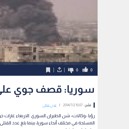
0
0
سوريا: قصف جوي على
نشر :
10:07 2014/7/2
|
عربي دولي
رؤيا -وكالات- شن الطيران السوري الاربعاء غارات جو