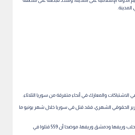
قرير الحقوقي الشهري، فقد قتل في سوريا خلال شهر يونيو ما
وكشف التقرير أن أكثر من نصف القتلى سقطوا في حلب وريفها ودمشق وريفها، موضحا أن 559 قتلوا في
س العالم.. ملك
ما بين التلاعب وأسباب تتعلق
الرئيس