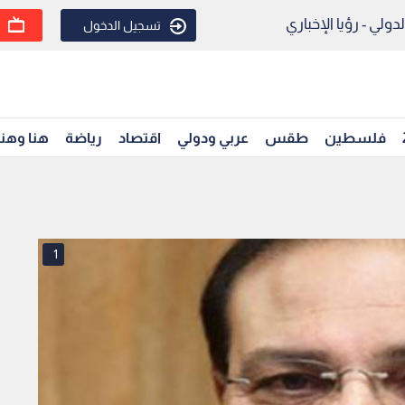
ولي - رؤيا الإخباري
تسجيل الدخول
فلسطين
طقس
عربي ودولي
اقتصاد
رياضة
هنا وهن
1