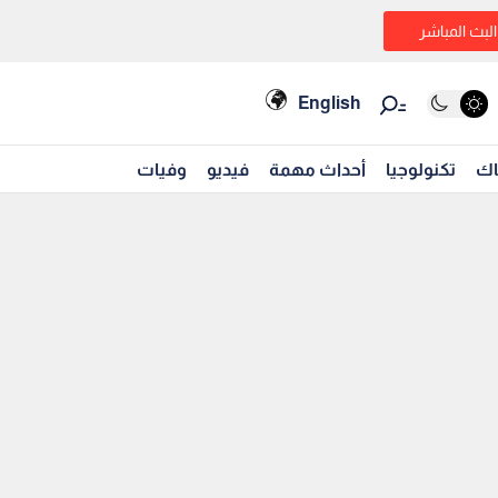
البث المباشر
English
اك
تكنولوجيا
أحداث مهمة
فيديو
وفيات