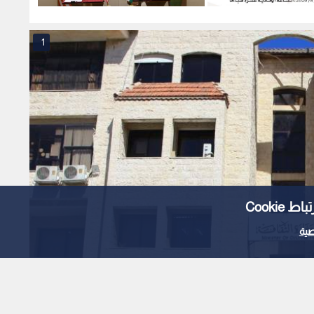
حد المقبل
354.6 مليون دولار
الإسرائ
1
Cooki
ية