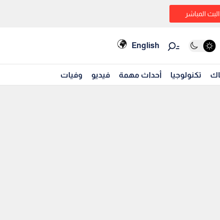
البث المباشر
English
اك
تكنولوجيا
أحداث مهمة
فيديو
وفيات