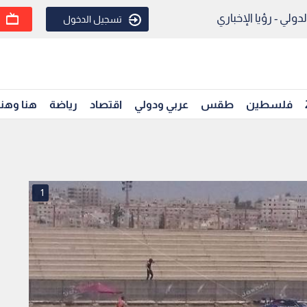
ولي - رؤيا الإخباري
تسجيل الدخول
فلسطين
طقس
عربي ودولي
اقتصاد
رياضة
هنا وهن
1