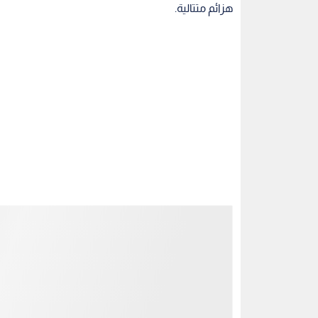
مميزة:
كأس السوبر الصيني: التتويج باللقب مرتين.
الدوري الصيني الممتاز: وصافة الترتيب والتواجد في الم
تجارب السفير الروسي التدريبية
وكان سلوتسكي قد مدد عقده سابقا مع النادي الصيني حتى نهاية عام 2027 قبل اتخا
ويمتلك المدرب الروسي سجلا تدريبيا كبيرا؛ حيث سبق