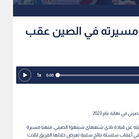
ي في نهاية عام 2023
له عن قيادة نادي شنغهاي شينهوا الصيني، منهيا مسيرة
وذلك في أعقاب سلسلة نتائج سلبية تعرض خلالها الفريق لثلاث
التانغو".. صحف الأرجنتين تحذر من موسى التعمري
صحفي عقب مباراتة الأخيرة: "لقد كرست نفسي بالكامل للعمل، لكنني
 بأن الوقت قد حان للرحيل، وأتمنى للفريق كل التوفيق في
وكان المدرب الروسي قد تولى المهمة الفنية للفريق الصيني في نهاية عام 2023، وقاد النادي لتحقيق ألقاب ونتائج