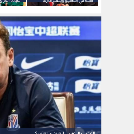
المدرب الروسي ليونيد سلوتسكي
0
0
السفير الروسي ينهي
ثلاث هزائم متتالية
استمع للخبر: