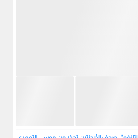
الإنجليزي وفيتيس أرنيهم الهولندي، قبل أن يحط الرحال في
بدأ التحضير لتصفيات
البقعة يضم حارس المرمى مالك
توجه 
 2027
شلبية قادما من الرمثا
الروسي
الأمري
1