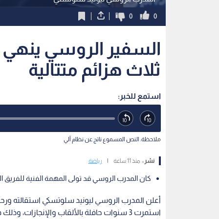
ملاحظة: النص المسموع ناتج عن نظام آلي
نشر :
منذ 11 ساعة
|
رياضة
كان المدرب الروسي قد تولى المهمة الفنية للفريق الصين
أعلن المدرب الروسي ليونيد سلوتسكي استقالته ورحي
استمرت 3 سنوات حافلة بالألقاب والإنجازات، 
هزائم متتالية.
اقرأ أيضا: "ميسي الأردن" تحت مجهر "
وقال سلوتسكي (55 عاما) في المؤتمر ال
أدركت أن هناك أمورا لا أستطيع تغييرها، لذلك شعرت
المستقبل".
مسيرة بطولات وإنجازات بارزة