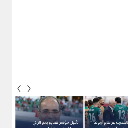
المدرب غراهام آرنولد
تأجيل مؤتمر تقديم بادو الزاكي
استقب
تى عام 2027
مدربا لمنتخب النشامى
صلاح ف
1