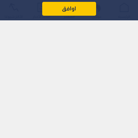
أكد وزير الزراعة الدكتور صائب خريسات أن المزارع الأردني يشكل
اوافق
ركيزة أساسية من ركائز الأمن الغذائي، مشيرا إلى أن القطاع الزراعي
الرئيسية
عواجل
المباشر
أحدث الأخبار
الأكثر شيوعًا
حقق رغم التحديات أعلى نسبة نمو مع نهاية عام 2025 وحتى الربع
الأول من العام الحالي، مقارنة بباقي القطاعات الاقتصادية الأخرى.