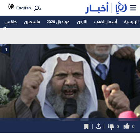
English
الرئيسية
أسعار الذهب
الأردن
مونديال 2026
فلسطين
طقس
1
0
0