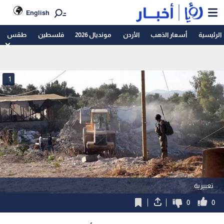
English
الرئيسية
أسعار الذهب
الأردن
مونديال 2026
فلسطين
طقس
1
تعبيرية
0
0