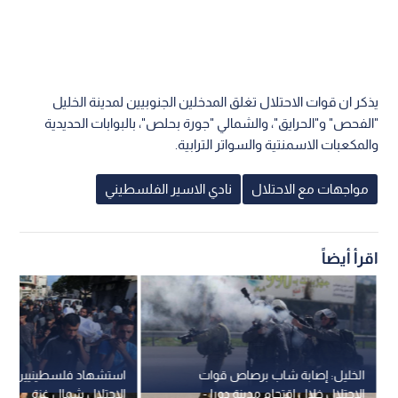
يذكر ان قوات الاحتلال تغلق المدخلين الجنوبيين لمدينة الخليل
"الفحص" و"الحرايق"، والشمالي "جورة بحلص"، بالبوابات الحديدية
والمكعبات الاسمنتية والسواتر الترابية.
مواجهات مع الاحتلال
نادي الاسير الفلسطيني
اقرأ أيضاً
الخليل: إصابة شاب برصاص قوات
استشهاد فلسطينيين ب
الاحتلال خلال اقتحام مدينة دورا -
الاحتلال شمال غزة