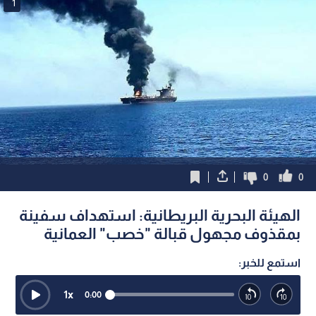
1
0
0
الهيئة البحرية البريطانية: استهداف سفينة
بمقذوف مجهول قبالة "خصب" العمانية
استمع للخبر:
1
x
0:00