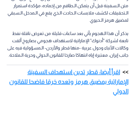
متن الـسفينة قبل أن يتمكن الـطاقم من إخماده، مؤكدة استمرار
الـتحقيقات لكشف ملابسات الـحادث الـذي يقع في الـمدخل الـسبقي
لمضيق هرمز الـحيوي.
يذكر أن هذا الـهجوم يأتي بعد ساعات قليلة من تعرض ناقلة نفط
تابعة لشركة "أدنوك" الإماراتية لاستهداف هجومي بصاروخ ألقت
وكالات الأنباء ودول عربية -منها قطر والأردن- الـمسؤولية فيه على
جانب إيران، معتبرة إياه انتهاكا صارخا للقانون الـدولي وحرية الـملاحة.
اقرأ أيضا: قطر تدين استهداف السفينة
الإماراتية بمضيق هرمز وتعده خرقا فاضحا للقانون
الدولي