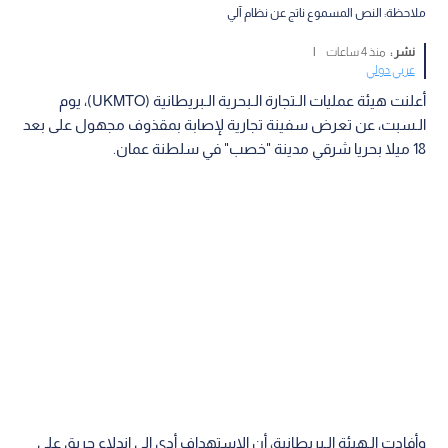
ملاحظة: النص المسموع ناتج عن نظام آلي
نشر :
منذ 4 ساعات
|
عربي دولي
أعلنت هيئة عمليات الـتجارة الـبحرية الـبريطانية (UKMTO)، يوم
الـسبت، عن تعرض سفينة تجارية لإصابة بمقذوف مجهول على بعد
18 ميلا بحريا شرقي مدينة "خصب" في سلطنة عمان.
وأفادت الـهيئة الـبريطانية، أن الاستهداف أدى إلى اندلاع حريق على