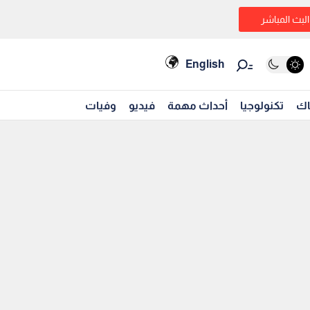
البث المباشر
English
اك
تكنولوجيا
أحداث مهمة
فيديو
وفيات