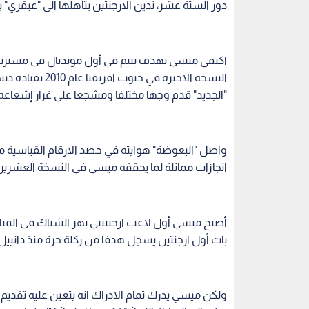
بات أول ارجنتين يسجل هدفا من ركلة حرة منذ دانييل باسا
ولكن ميسي يدرك تمام الادراك انه يتعين عليه تقديم 
عشر الى المباراة النهائية) كي يدخل نهائيا تاريخ بلاده.
ستلقي بظلالها. وقتها سجل مارادونا خمسة أهداف في 
انجلترا - و"هدف القرن" - وآخر قبل النهائي ضد بلجيكا (2-صفر)، وقاد بمفرده تقريبا الارجنتين الى المباراة النهائ
وإذا كان مارادونا فشل في هز الشباك في المباراة النهائ
سجل منها خورخي بوروتشاجا هدف الفوز (3-2).