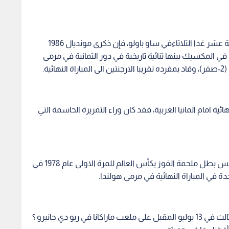
وقتها، تحمل مارادونا دون ضغوطات إرث ماريو كيمبيس بطل ملحمة الفوز بكأس العالم للمرة الاولى عام 1978 في
فهل سينجح ميسي في قيادة الارجنتين الى اللقب الثالث في 13 يوليو المقبل على ملعب ماراكانا في ريو دي جانيرو ؟
ؤكد ثبات موقفه
الرجوب يعقد مؤتمرا صحفيا عن
مصدر ل
أييد إنفانتينو
إطلاق بطولة "كأس الألف
مستحق
شهيد"
الأمير