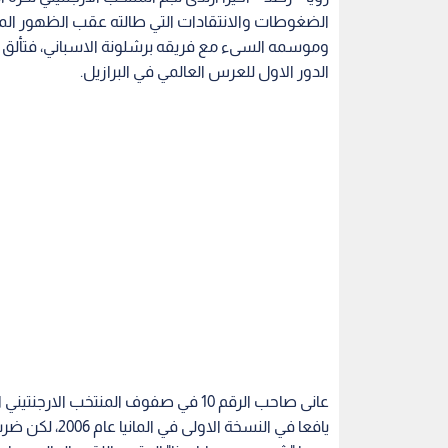
وموسمه السىء مع فريقه برشلونة الاسباني، فتألق ب
الدور الاول للعرس العالمي في البرازيل.
عانى صاحب الرقم 10 في صفوف المنتخب ا
يافعا في النسخة
ومحا "شبح دييجو مارادونا" المتوج باللقب العالمي عام 1986 بتسجيله 4 اهداف رائعة