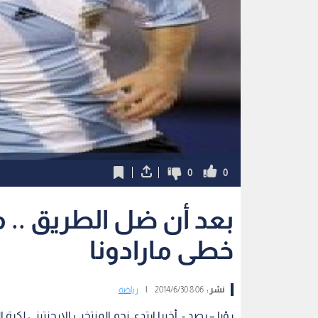
0
0
بعد أن ضل الطريق ..
خطى مارادونا
نشر :
8:06 2014/6/30
|
رياضة
رؤيا – رصد - أخيرا ارتدى نجم المنتخب الارجنتيني لكرة