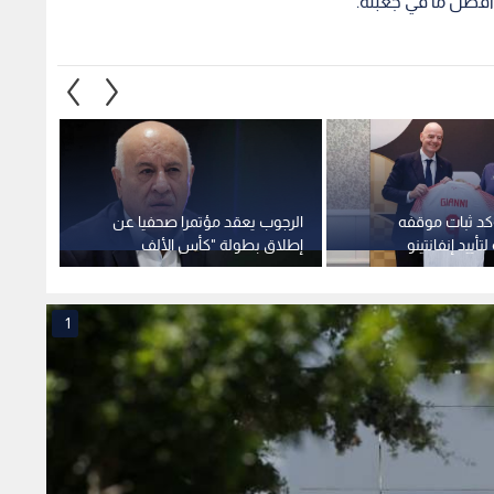
1
 سلا