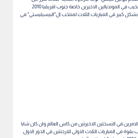
الضغوطات والانتقادات التي طالته عقب الظهور المخيب في المونديالين الاخيرين خاصة جنوب افريقيا 2010
شكل كبير في المباريات الثلاث لمنتخب ال"البيسيليستي" في
لارجنتيني الامرين في النسختين الاخيرتين من كاس العالم وان كان شابا
 الاولى في المانيا عام 2006، لكن ضرب بقوة في المباريات الثلاث الاولى للارجنتين في الدور الاول
.