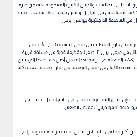
ماعي، فإن عبء المسؤولية ملقى على عاتق افضل لاعب في
ابق أكثر مما هي عليه الان، فحتى عشية مواجهة سويسرا في
" برشلونة الذي سجل أهدافا حاسمة في لحظات قاتلة.
اكتفى ميسي بهدف يتيم في أول مونديال في مسيرته الكروية عام 2006 في ألمانيا، تلاه صيام عن التهديف في
ي جنوب افريقيا عام 2010 بقيادة دييجو ارماندو مارادونا... ولكن لحسن حظ الارجنتين أن ميسي
 مع برشلونة.
 جميع الانواع، ويكفي إعادة فتح كتب التاريخ للوقوف على
في البرازيل.