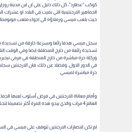
وأمام معاناة الارجنتين في فرض أسلوب لعبها الج
العالم 4 مرات والذي يبدو هذه المرة أكثر تصميما لتحقيق حلمه "المونديالي" رغم كل الصعاب.
لم تكن انتصارات الارجنتين تتوقف على ميسي في الس
دور الستة عشر، تدين الارجنتين بتأهلها الى "عبقري
النسخة الاخيرة ف
"الجديد" قدم وجها مختلفا ومشجعا على غرار إشعاعه
واصل "البعوضة" هوايته في حصد الارقام القياسية من
انجازات مماثلة لما يحققه ميسي في النسخة العشرين 