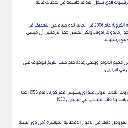
أصبح ميسي أول لاعب ارجنتيني يهز الشباك في المباريات الثلاث الاولى منذ أوريستيس عمر كورتابا عام 1958، كما
ريلا قائد المنتخب في مونديال 1982.
العروض ذاتها في الادوار الاقصائية المباشرة (من دور الستة
واذا تخطت الارجنتين الحاجز السويسري في دور الستة عشر غدا الثلاثاءفي ساو باولو، فإن ذكرى مونديال 1986
المكسيك بينها ثنائية تاريخية في دور الثمانية في مرمى
ية.
ية امام المانيا الغربية، فقد كان وراء التمريرة الحاسمة التي