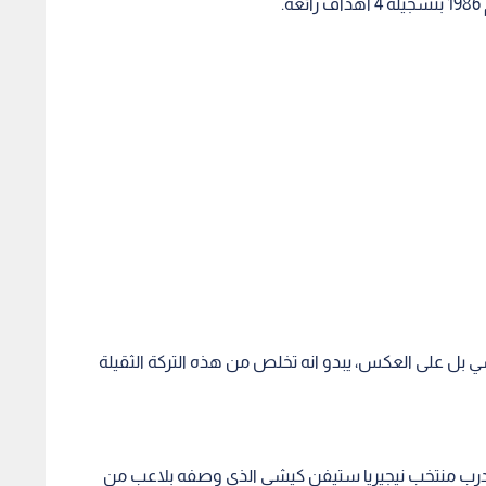
سي بل على العكس، يبدو انه تخلص من هذه التركة الثقيلة
مدرب منتخب نيجيريا ستيفن كيشي الذي وصفه بلاعب من
يو بات يلبي التطلعات والآمال الكبيرة المعقودة عليه من طرف
لالاف المتواجدين في البرازيل والذين حولوا اجواء ملاعب الاخيرة
 في العاصمة الارجنتينية بيونس ايرس.
سجل ميسي هدفا رائعا وبسرعة خارقة من تسديدة قوية من خارج المنطقة في مرمى البوسنة (2-1)، وأخر من
تسديدة رائعة من خارج المنطقة ايضا وفي الوقت القاتل في مرمى ايران (1-صفر)، وقذيفة قوية من مسافة قريبة
وركلة حرة مباشرة من خارج المنطقة في مرمى نيجيريا (3-2): الحصيلة هي اربعة اهداف من أصل 6 سجلتها الارجنتين
لت الهدف الاول في مرمى البوسنة من نيران صديقة عقب ركلة