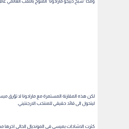
لكن هذه المقارنة المستمرة مع مارادونا لا تؤرق مي
ليتحول الى قائد حقيقي للمنتخب الارجنتيني.
كثرت الاشادات بميسي في المونديال الحالي اخرها 
كوكب "عطارد"، كل ذلك دليل على ان ابن مدينة روزار
الجماهير الارجنتينية التي بقيت في البلاد او عشرات ا
حيث يلعب ميسي وزملاؤه الى اجواء ملعب مونومنتال
في الدور الاول. وفضلا عن ذلك، فان الارجنتين سج
حرة مباشرة لميسي.