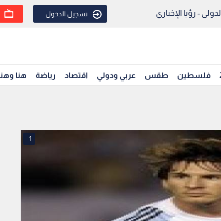
ولي - رؤيا الإخباري
تسجيل الدخول
فلسطين
طقس
عربي ودولي
اقتصاد
رياضة
هنا وهن
1