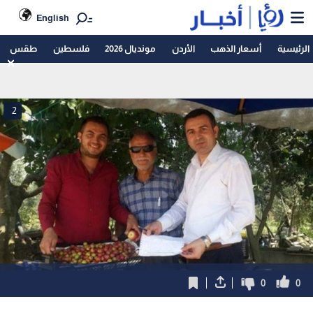
English
الرئيسية
أسعار الذهب
الأردن
مونديال 2026
فلسطين
طقس
2
0
0