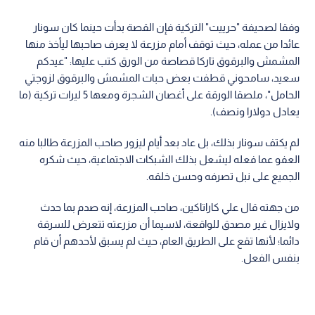
وفقا لصحيفة "حرييت" التركية فإن القصة بدأت حينما كان سونار
عائدا من عمله، حيث توقف أمام مزرعة لا يعرف صاحبها ليأخذ منها
المشمش والبرقوق تاركا قصاصة من الورق كتب عليها: "عيدكم
سعيد، سامحوني قطفت بعض حبات المشمش والبرقوق لزوجتي
الحامل"، ملصقا الورقة على أغصان الشجرة ومعها 5 ليرات تركية (ما
يعادل دولارا ونصف).
لم يكتف سونار بذلك، بل عاد بعد أيام ليزور صاحب المزرعة طالبا منه
العفو عما فعله ليشعل بذلك الشبكات الاجتماعية، حيث شكره
الجميع على نبل تصرفه وحسن خلقه.
من جهته قال علي كاراتاكين، صاحب المزرعة، إنه صدم بما حدث
ولايزال غير مصدق للواقعة، لاسيما أن مزرعته تتعرض للسرقة
دائما؛ لأنها تقع على الطريق العام، حيث لم يسبق لأحدهم أن قام
بنفس الفعل.