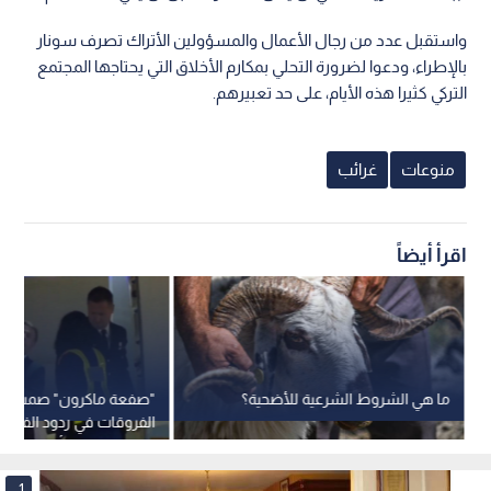
واستقبل عدد من رجال الأعمال والمسؤولين الأتراك تصرف سونار
بالإطراء، ودعوا لضرورة التحلي بمكارم الأخلاق التي يحتاجها المجتمع
التركي كثيرا هذه الأيام، على حد تعبيرهم.
منوعات
غرائب
اقرأ أيضاً
ما هي الشروط الشرعية للأضحية؟
"صفعة ماكرون" صمت وو
الفروقات في ردود الفعل 
بين الرجل والمرأة
1