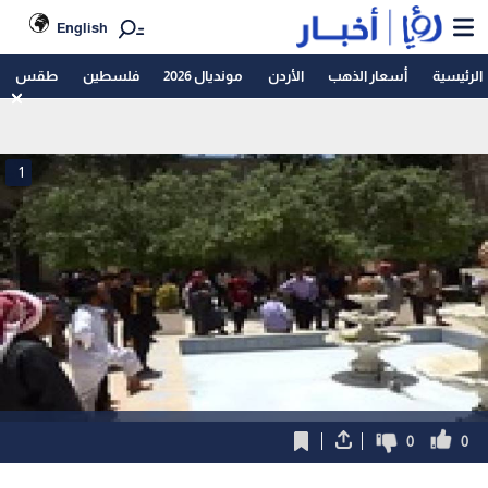
English
الرئيسية
أسعار الذهب
الأردن
مونديال 2026
فلسطين
طقس
1
0
0