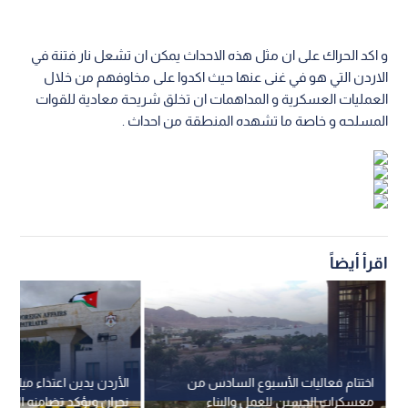
و اكد الحراك على ان مثل هذه الاحداث يمكن ان تشعل نار فتنة في
الاردن التي هو في غنى عنها حيث اكدوا على مخاوفهم من خلال
العمليات العسكرية و المداهمات ان تخلق شريحة معادية للقوات
المسلحه و خاصة ما تشهده المنطقة من احداث .
اقرأ أيضاً
اختتام فعاليات الأسبوع السادس من
الأردن يدين اعتداء ميليشي
معسكرات الحسين للعمل والبناء
نجران ويؤكد تضامنه المط