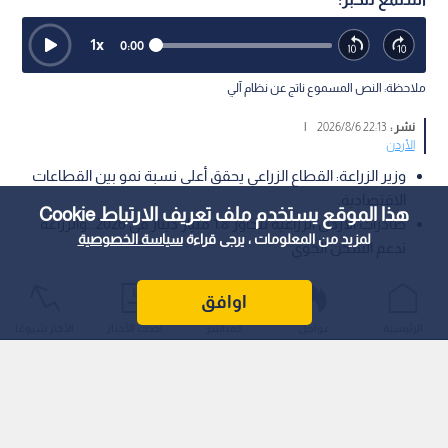
1
x
0:00
ملاحظة: النص المسموع ناتج عن نظام آلي
نشر :
22:13 2026/8/6
|
الأردن
وزير الزراعة: القطاع الزراعي يحقق أعلى نسبة نمو بين القطاعات
الاقتصادية.
هذا الموقع يستخدم ملف تعريف الارتباط Cookie
صادرات الأردن الزراعية تتجاوز 1.8 مليار دينار في 2026.. والزراعة
لمزيد من المعلومات ، يرجى قراءة
سياسة الخصوصية
تدعم الشحن الجوي
أكد وزير الزراعة الدكتور صائب خريسات أن المزارع الأردني يشكل
اوافق
ركيزة أساسية من ركائز الأمن الغذائي، مشيرا إلى أن القطاع الزراعي
الرئيسية
عواجل
المباشر
أحدث الأخبار
الأكثر شيوعًا
حقق رغم التحديات أعلى نسبة نمو مع نهاية عام 2025 وحتى الربع
الأول من العام الحالي، مقارنة بباقي القطاعات الاقتصادية الأخرى.