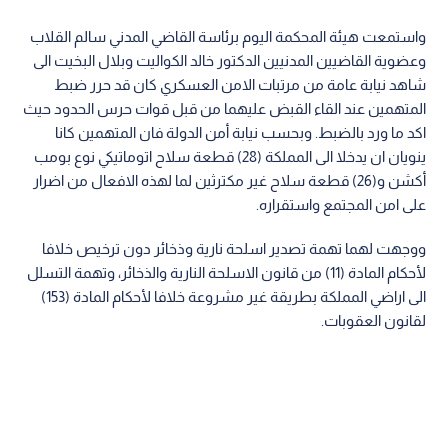
واستمعت هيئة المحكمة اليوم برئاسة القاضي المدني سالم القلاب
وعضوية القاضيين المدنيين الدكتور خالد الكواليت وبلال البخيت الى
شاهد نيابة عامة من مرتبات الامن العسكري كان قد حرر ضبط
المتهمين عند القاء القبض عليهما من قبل قوات حرس الحدود حيث
اكد ما ورد بالضبط. وبحسب نيابة أمن الدولة فان المتهمين كانا
ينويان ان يدخلا الى المملكة (28) قطعة سلاح اتوماتيكي نوع بومب
أكشن و(26) قطعة سلاح غير مكترثين لما لهذه الافعال من اضرار
على امن المجتمع واستقراره.
ووجهت لهما تهمة تصدير اسلحة نارية وذخائر دون ترخيص خلافا
لأحكام المادة (11) من قانون الاسلحة النارية والذخائر، وتهمة التسلل
الى اراضي المملكة بطريقة غير مشروعة خلافا لأحكام المادة (153)
لقانون العقوبات.