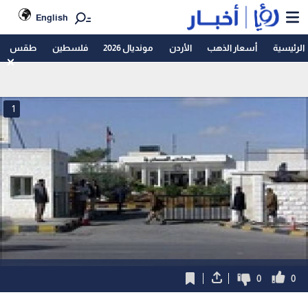
English
الرئيسية
أسعار الذهب
الأردن
مونديال 2026
فلسطين
طقس
1
0
0