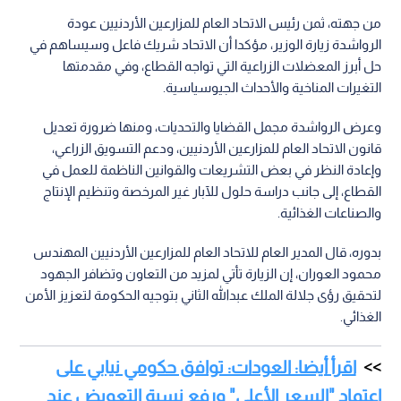
من جهته، ثمن رئيس الاتحاد العام للمزارعين الأردنيين عودة
الرواشدة زيارة الوزير، مؤكدا أن الاتحاد شريك فاعل وسيساهم في
حل أبرز المعضلات الزراعية التي تواجه القطاع، وفي مقدمتها
التغيرات المناخية والأحداث الجيوسياسية.
وعرض الرواشدة مجمل القضايا والتحديات، ومنها ضرورة تعديل
قانون الاتحاد العام للمزارعين الأردنيين، ودعم التسويق الزراعي،
وإعادة النظر في بعض التشريعات والقوانين الناظمة للعمل في
القطاع، إلى جانب دراسة حلول للآبار غير المرخصة وتنظيم الإنتاج
والصناعات الغذائية.
بدوره، قال المدير العام للاتحاد العام للمزارعين الأردنيين المهندس
محمود العوران، إن الزيارة تأتي لمزيد من التعاون وتضافر الجهود
لتحقيق رؤى جلالة الملك عبدالله الثاني بتوجيه الحكومة لتعزيز الأمن
الغذائي.
اقرأ أيضا: العودات: توافق حكومي نيابي على
اعتماد "السعر الأعلى" ورفع نسبة التعويض عند