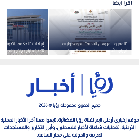
اقرأ أيضاً
"المفرق.. عروس البادية".. ندوة حوارية
إيرادات "الحكمة للأدوية" ت
لوزارة الثقافة في جامعة "آل البيت"
1.728 مليار دولار بالنصف الأول
الأحد
جميع الحقوق محفوظة رؤيا © 2026
موقع إخباري أردني تابع لقناة رؤيا الفضائية. تابعوا معنا آخر الأخبار المحلية
الأردنية، تغطيات شاملة لأخبار فلسطين، وأبرز التقارير والمستجدات
العربية والدولية على مدار الساعة.