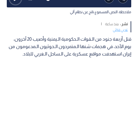
ملاحظة: النص المسموع ناتج عن نظام آلي
نشر :
منذ ساعة
|
عربي دولي
قتل أربعة جنود من الـقوات الـحكومية الـيمنية وأصيب 20 آخرون،
يوم الأحد، في هجمات شنها الـمتمردون الـحوثيون الـمدعومون من
إيران استهدفت مواقع عسكرية على الـساحل الـغربي للبلاد.