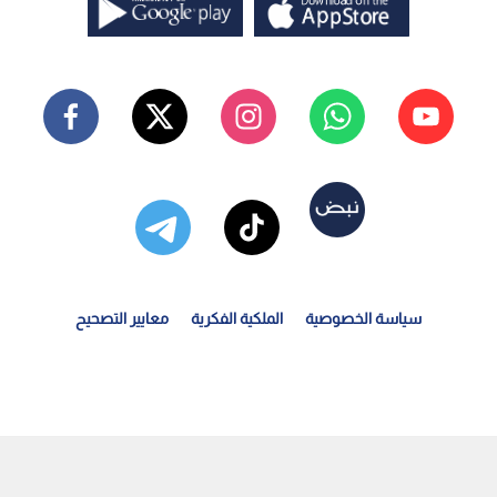
سياسة الخصوصية
الملكية الفكرية
معايير التصحيح
ل 4 جنود يمنيين في هجمات للحوثيين على "المخا" و"الخوخة"