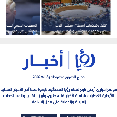
"قلق وتحذيرات أممية".. مجلس الأمن
المبعوث الأممي لليمن يح
يدين هجمات الحوثيين ويؤكد الالتزام
الحوثيين على مأرب وحضر
بسيادة اليمن
بصراع واسع
جميع الحقوق محفوظة رؤيا © 2026
موقع إخباري أردني تابع لقناة رؤيا الفضائية. تابعوا معنا آخر الأخبار المحلية
الأردنية، تغطيات شاملة لأخبار فلسطين، وأبرز التقارير والمستجدات
العربية والدولية على مدار الساعة.