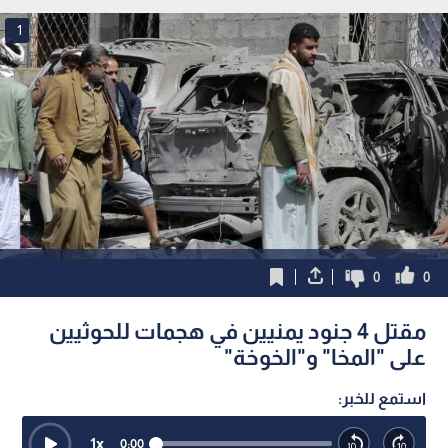
1
0
0
مقتل 4 جنود يمنيين في هجمات للحوثيين
على "المخا" و"الخوخة"
استمع للخبر:
1
x
0:00