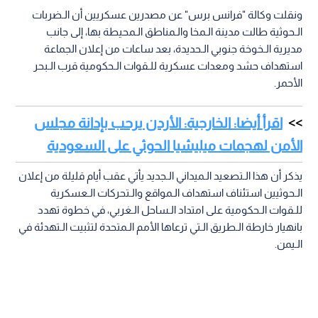
ونقلت وكالة "فرانس برس" عن مصدرين عسكريين أن الـضربات
الـحوثية طالت مدينة الـمخا والـمناطق الـمحيطة بها، إلى جانب
مديرية الـخوخة جنوبي الـحديدة، بعد ساعات من إعلان الجماعة
استهداف حشد ومعدات عسكرية للـقوات الـحكومية قرب الـبحر
الأحمر.
اقرأ أيضا: الخارجية: الأردن يرحب بإدانة مجلس
الأمن لهجمات ميليشيا الحوثي على السعودية
يذكر أن هذا الـتصعيد الـميداني الـجديد يأتي عقب أيام قليلة من إعلان
الـحوثيين استئناف استهداف الـمواقع والـتحركات الـعسكرية
للـقوات الـحكومية على امتداد الـساحل الـغربي، في خطوة تهدد
بانهيار خارطة الـطريق الـتي ترعاها الأمم الـمتحدة لتثبيت الـتهدئة في
الـيمن.