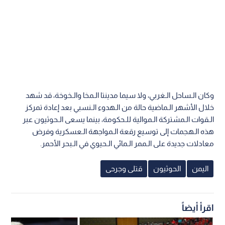
وكان الـساحل الـغربي، ولا سيما مدينتا الـمخا والـخوخة، قد شهد
خلال الأشهر الـماضية حالة من الـهدوء الـنسبي بعد إعادة تمركز
الـقوات الـمشتركة الـموالية للـحكومة، بينما يسعى الـحوثيون عبر
هذه الـهجمات إلى توسيع رقعة الـمواجهة الـعسكرية وفرض
معادلات جديدة على الـممر الـمائي الـحيوي في الـبحر الأحمر.
اليمن
الحوثيون
قتلى وجرحى
اقرأ أيضاً