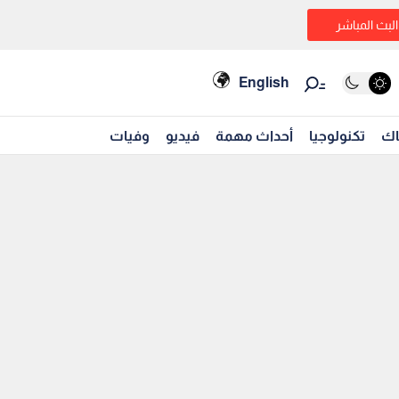
البث المباشر
English
اك
تكنولوجيا
أحداث مهمة
فيديو
وفيات