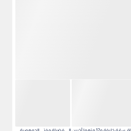
وفي أبرز التطورات القضائية، قررت المحكمة إحالة أوراق سارة خليفة و12 متهما آخرين إلى فضيلة مفتي الجمهورية