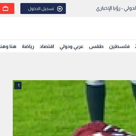
ولي - رؤيا الإخباري
تسجيل الدخول
فلسطين
طقس
عربي ودولي
اقتصاد
رياضة
هنا وهن
1