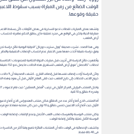
الوقت الضائع من زمن المباراة بسبب سقوط اللاعبين
حقيقة وقوعها.
وتشهد بعض المباريات لقطات تدعو للسخرية في بعض الأوقات كأن يسقط اللاعب ع
مفارقة الحياة ولكن في الواقع هي مجرد تمثيلية ما إن يطلق الحكم صافرته لاحتساب 
أرض الملعب.
وفق دراسة دقيقة أخذت معها بعين الاعتبار عدم احتساب الإصابات الحقيقية والنظر 
لحظات "كالحصان" فوق أرض الملعب لتستغرق هذه الحالات ما يصل نحو 132 دقيقة توقف ، يمكن أن يطلق عليه "وقت التلوي الضائع".
خروج اللاعب للحظات إلى خارج الملعب حيث تلقى العلاج الأولي قبل أن يعود وهذه الحالات استغرقت ز
وقدره 4 دقائق و 18 ثانية.
الأول حيث أضاع أحد اللاعبين خمس دقائق و 10 ثوان حين كان منتخبه متعادلا مع فرنسا وهي النتيجة التي كانت تسعد الهندوراسيين كثيرا.
البوسنة الأقل تمثيلا والأقل إضاعة للوقت.
في 40 حالة فقط.