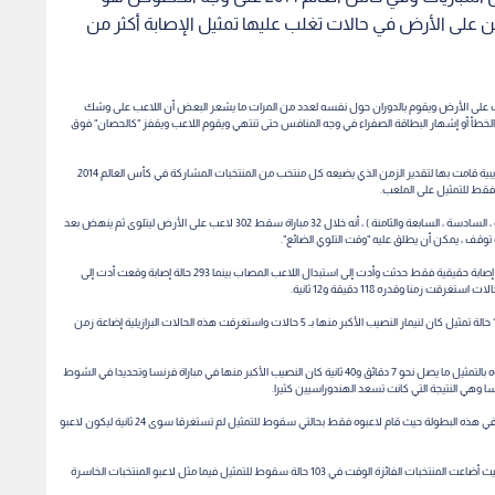
 على الأرض في حالات تغلب عليها تمثيل الإصابة أكثر من
لى الأرض ويقوم بالدوران حول نفسه لعدد من المرات ما يشعر البعض أن اللاعب على وشك
الخطأ أو إشهار البطاقة الصفراء في وجه المنافس حتى تنتهي ويقوم اللاعب ويقفز "كالحصان" فوق
وفي هذا الصدد ، نشرت صحيفة "وول ستريت جورنال" الدولية اليومية نتائج دراسة تجريبية قامت بها لتقدير الزمن الذي يضيعه كل منتخب من المنتخبات المشاركة في كأس العالم 2014
فقط للتمثيل على الملعب.
وأظهرت نتائج الدراسة التي أجريت قبل مباريات الجولة الختامية للمجموعات ( الخامسة ، السادسة ، السابعة والثامنة ) ، أنه خلال 32 مباراة سقط 302 لاعب على الأرض ليتلوى ثم ينهض بعد
ولأن الدراسة أرادت إنصاف نفسها قبل إنصاف القارئ ، كشفت الصحيفة أن 9 حالات إصابة حقيقية فقط حدثت وأدت إلى استبدال اللاعب المصاب بينما 293 حالة إصابة وقعت أدت إلى
منا وقدره 118 دقيقة و12 ثانية.
واحتل المنتخب البرازيلي المركز الأول في ترتيب "أفضل الممثلين" حيث قام لاعبوه بـ 17 حالة تمثيل كان لنيمار النصيب الأكبر منها بـ 5 حالات واستغرقت هذه الحالات البرازيلية إضاعة زمن
أما المنتخب الذي أضاع أكثر عدد من الدقائق فكان منتخب الهندوراس الذي أضاع لاعبوه بالتمثيل ما يصل نحو 7 دقائق و40 ثانية كان النصيب الأكبر منها في مباراة فرنسا وتحديدا في الشوط
وكان منتخب البوسنة والهرسك صاحب اللعب الأجمل وعدم الإلتفات لإضاعة الوقت في هذه البطولة حيث قام لاعبوه فقط بحالتي سقوط للتمثيل لم تستغرقا سوى 24 ثانية ليكون لاعبو
وكشفت الإحصائية في الوقت ذاته أن المنتخبات الفائزة تضيع وقتا أكثر من الخاسرة حيث أضاعت المنتخبات الفائزة الوقت في 103 حالة سقوط للتمثيل فيما مثل لاعبو المنتخبات الخاسرة