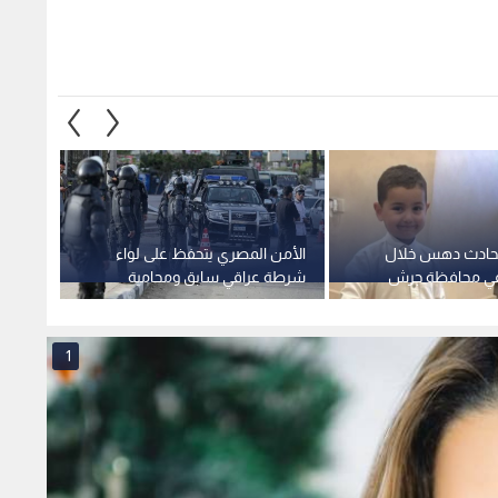
حادث دهس خلال
الأمن المصري يتحفظ على لواء
تحركات
ي محافظة جرش
شرطة عراقي سابق ومحامية
تحذر م
بتهمة محاولة صرف وديعة مزيفة
التطبي
1