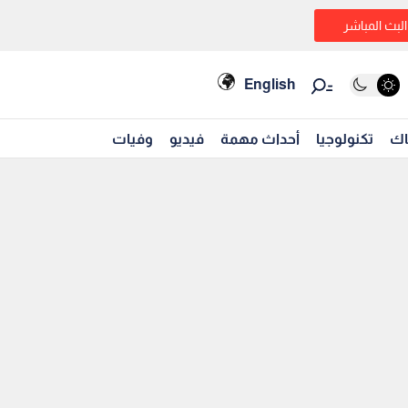
البث المباشر
English
اك
تكنولوجيا
أحداث مهمة
فيديو
وفيات