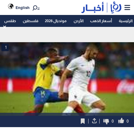
English
الرئيسية
أسعار الذهب
الأردن
مونديال 2026
فلسطين
طقس
1
0
0