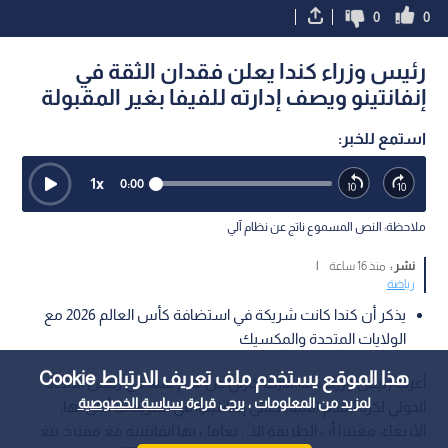
0
0
رئيس وزراء كندا يعلن فقدان الثقة في
إنفانتينو ويصف إدارته للفيفا بغير المقبولة
استمع للخبر:
1
x
0:00
ملاحظة: النص المسموع ناتج عن نظام آلي
نشر :
منذ 16 ساعة
|
رياضة
يذكر أن كندا كانت شريكة في استضافة كأس العالم 2026 مع
الولايات المتحدة والمكسيك
هذا الموقع يستخدم ملف تعريف الارتباط Cookie
أعرب رئيس وزراء كندا مارك كارني عن عدم ثقته في رئيس الاتحاد
لمزيد من المعلومات ، يرجى قراءة
سياسة الخصوصية
الدولي لكرة القدم (فيفا) جياني إنفانتينو، في تصريحات أدلى بها،
الأربعاء، معتبرا أن الطريقة التي تعامل بها إنفانتينو مع مقترح بيع