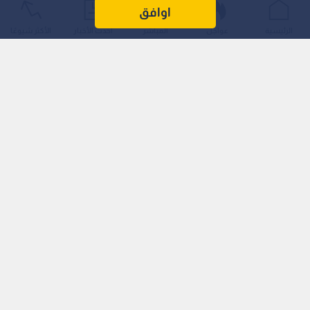
حصة من الحقوق التجارية لكأس العالم دون مشاورة أعضاء الفيفا
اوافق
الكبار "يجب أن تكون قاتلة" لموقعه.
الرئيسية
عواجل
المباشر
أحدث الأخبار
الأكثر شيوعًا
وقال كارني: "هذه ليست الطريقة التي تدار بها أي مؤسسة، حتى لو
كانت مؤسسة صغيرة، ناهيك عن مسؤولية عالمية مثل كرة
القدم".
اقرأ أيضا: طرابزون سبور التركي يعلن رسميا