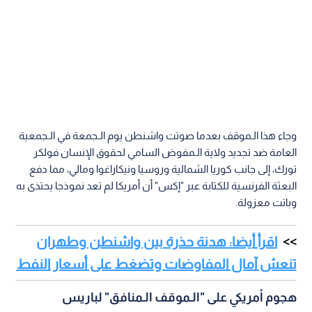
وجاء هذا الـموقف بعدما صوتت واشنطن يوم الـجمعة في الـجمعية
العامة ضد تجديد ولاية الـمفوض السامي لحقوق الإنسان فولكر
تورك، إلى جانب كوريا الشمالية وروسيا ونيكاراغوا ومالي، مما دفع
البعثة الفرنسية للكتابة عبر "إكس" أن أمريكا لم تعد نموذجا يحتذى به
وباتت معزولة.
اقرأ أيضا: هدنة حذرة بين واشنطن وطهران
تنعش آمال المفاوضات وتضغط على أسعار النفط
هجوم أمريكي على "الـموقف الـمنافق" لباريس