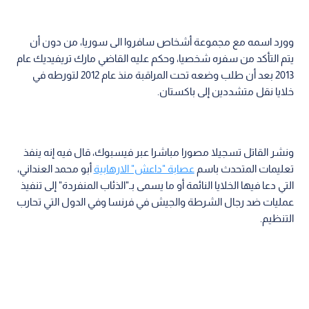
وورد اسمه مع مجموعة أشخاص سافروا الى سوريا، من دون أن
يتم التأكد من سفره شخصيا، وحكم عليه القاضي مارك تريفيديك عام
2013 بعد أن طلب وضعه تحت المراقبة منذ عام 2012 لتورطه في
خلايا نقل متشددين إلى باكستان.
ونشر القاتل تسجيلا مصورا مباشرا عبر فيسبوك، قال فيه إنه ينفذ
تعليمات المتحدث باسم
عصابة "داعش" الارهابية
أبو محمد العنداني،
التي دعا فيها الخلايا النائمة أو ما يسمى بـ"الذئاب المنفردة" إلى تنفيذ
عمليات ضد رجال الشرطة والجيش في فرنسا وفي الدول التي تحارب
التنظيم.