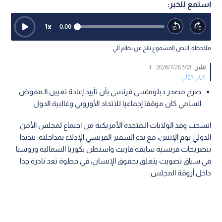
استمع للخبر:
1
x
0:00
ملاحظة: النص المسموع ناتج عن نظام آلي
نشر :
3:08 2026/7/28
|
عربي دولي
صرح مصدر دبلوماسي فرنسي بأن تأييد إعادة تعيين الـمفوض
السامي كان موقفا إجماعيا للاتحاد الأوروبي وغالبية الدول
انسحب وفد الولايات الـمتحدة الأمريكية من اجتماع لمجلس الأمن
الدولي يوم الإثنين، مع بدء السفير الفرنسي الإدلاء بمداخلته؛ تنديدا
بتصريحات فرنسية سابقة قارنت واشنطن بكوريا الشمالية وروسيا
في سياق تصويت يتعلق بحقوق الإنسان، في خطوة تعد نادرة جدا
داخل أروقة المجلس.