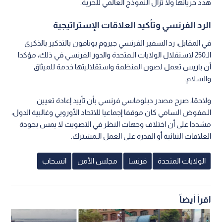
هدد حرياتها ولا تزال النموذج العالمي للحرية.
الرد الفرنسي وتأكيد العلاقات الإستراتيجية
في المقابل، رد السفير الفرنسي جيروم بونافون بالتذكير بالذكرى
الـ250 لاستقلال الولايات الـمتحدة والدور الفرنسي في ذلك، مؤكدا
أن باريس تعمل لصون المنظمة واستقلاليتها خدمة للميثاق
والسلام.
ولاحقا، صرح مصدر دبلوماسي فرنسي بأن تأييد إعادة تعيين
الـمفوض السامي كان موقفا إجماعيا للاتحاد الأوروبي وغالبية الدول،
مشددا على أن اختلاف وجهات النظر في التصويت لا يمس بجودة
العلاقات الثنائية أو القدرة على العمل الـمشترك.
الولايات المتحدة
فرنسا
مجلس الأمن
انسحاب
اقرأ أيضاً