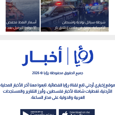
شرطة سياتل بولاية واشنطن
الأمريكية: نحقق في حادث إطلاق نار
91 دولارا للبرميل بعد تو
أسفر عن إصابة عدة أشخاص
الأمريكية على إيران
جميع الحقوق محفوظة رؤيا © 2026
موقع إخباري أردني تابع لقناة رؤيا الفضائية. تابعوا معنا آخر الأخبار المحلية
الأردنية، تغطيات شاملة لأخبار فلسطين، وأبرز التقارير والمستجدات
العربية والدولية على مدار الساعة.