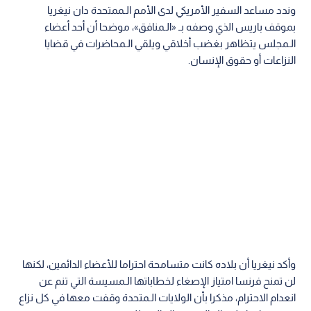
وندد مساعد السفير الأمريكي لدى الأمم الـممتحدة دان نيغريا
بموقف باريس الذي وصفه بـ «الـمنافق»، موضحا أن أحد أعضاء
الـمجلس يتظاهر بغضب أخلاقي ويلقي الـمحاضرات في قضايا
النزاعات أو حقوق الإنسان.
وأكد نيغريا أن بلاده كانت متسامحة احتراما للأعضاء الدائمين، لكنها
لن تمنح فرنسا امتياز الإصغاء لخطاباتها الـمسيسة التي تنم عن
انعدام الاحترام، مذكرا بأن الولايات الـمتحدة وقفت معها في كل نزاع