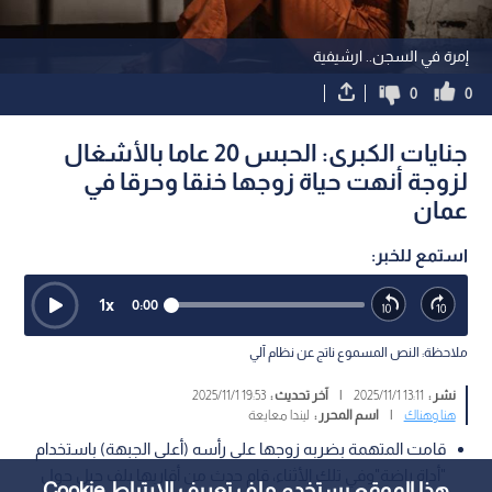
إمرة في السجن.. ارشيفية
0
0
جنايات الكبرى: الحبس 20 عاما بالأشغال
لزوجة أنهت حياة زوجها خنقا وحرقا في
عمان
استمع للخبر:
1
x
0:00
ملاحظة: النص المسموع ناتج عن نظام آلي
نشر :
13:11 2025/11/1
|
آخر تحديث :
19:53 2025/11/1
هنا وهناك
|
اسم المحرر :
ليندا معايعة
قامت المتهمة بضربه زوجها على رأسه (أعلى الجبهة) باستخدام
"أداة راضة"وفي تلك الأثناء، قام حدث من أقاربها بلف حبل حول
هذا الموقع يستخدم ملف تعريف الارتباط Cookie