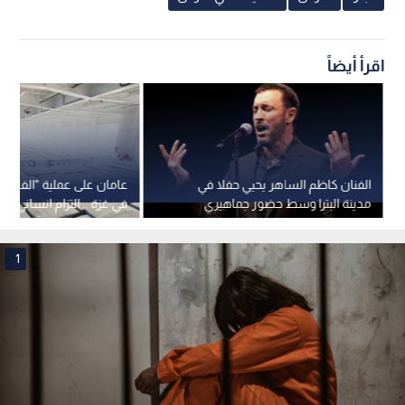
اقرأ أيضاً
الفنان كاظم الساهر يحيي حفلا في
مدينة البترا وسط حضور جماهيري
في غزة .. التزام انساني م
كبير.. فيديو
1