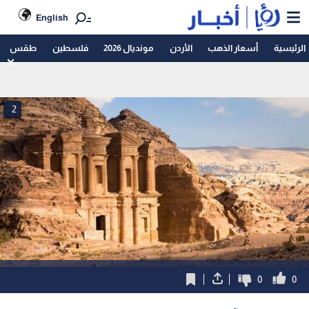
English
الرئيسية
أسعار الذهب
الأردن
مونديال 2026
فلسطين
طقس
2
0
0