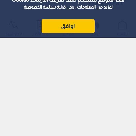
عنق المغدور وخنقه.
لمزيد من المعلومات ، يرجى قراءة
سياسة الخصوصية
اوافق
الرئيسية
عواجل
المباشر
أحدث الأخبار
الأكثر شيوعًا
المتهمة قامت بسحب جسد المغدور من غرفة النوم إلى الممر،
ووضعت عليه "حرام"، ثم سكبت عليه مادة الكاز، واشعلت النار فيه.
أصدرت محكمة الجنايات الكبرى في عمان ، قرارا قضائيا بحق سيدة
متهمة بإنهاء حياة زوجها حرقا، وذلك في قضية كشفت تفاصيلها
عن تاريخ طويل من الخلافات العائلية العنيفة.