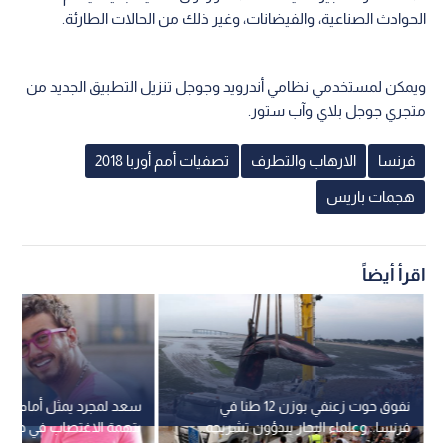
الحوادث الصناعية، والفيضانات، وغير ذلك من الحالات الطارئة.
ويمكن لمستخدمي نظامي أندرويد وجوجل تنزيل التطبيق الجديد من
متجري جوجل بلاي وآب ستور.
فرنسا
الارهاب والتطرف
تصفيات أمم أوربا 2018
هجمات باريس
اقرأ أيضاً
نفوق حوت زعنفي بوزن 12 طنا في
سعد لمجرد يمثل أمام مح
فرنسا.. وعلماء البحار يبدؤون تشريحه..
بتهمة الاغتصاب في جلس
فيديو