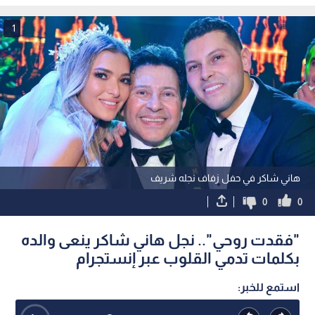
1
هاني شاكر في حفل زفاف نجله شريف
0
0
"فقدت روحي".. نجل هاني شاكر ينعى والده
بكلمات تدمي القلوب عبر إنستجرام
استمع للخبر: