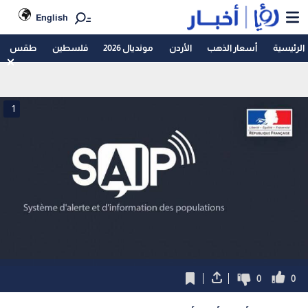
English
الرئيسية
أسعار الذهب
الأردن
مونديال 2026
فلسطين
طقس
1
0
0