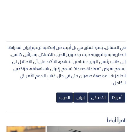
في الـمقابل، ينمو الـقلق في تل أبيب من إمكانية ترميم إيران لقدراتها
الصاروخية والنووية؛ حيث جدد وزير الحرب للاحتلال يسرائيل كاتس،
إلى جانب رئيس الـوزراء بنيامين نتنياهو، التأكيد على أن الاحتلال لن
يسمح بفرض "معادلة جديدة" تسمح لإيران باستهدافه، مؤكدين
الجاهزية لـمواجهة طهران حتى في حال غياب الـدعم الأمريكي
الـكامل.
أمريكا
الاحتلال
إيران
الحرب
اقرأ أيضاً