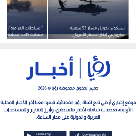
سنتكوم: تحويل مسار 53 سفينة
"السلطات العراقية": تفك
تجارية في إطار الحصار الأمريكي
مسلحة كانت تخطط لشن
المفروض على إيران
بطائرات مسيرة
جميع الحقوق محفوظة رؤيا © 2026
موقع إخباري أردني تابع لقناة رؤيا الفضائية. تابعوا معنا آخر الأخبار المحلية
الأردنية، تغطيات شاملة لأخبار فلسطين، وأبرز التقارير والمستجدات
العربية والدولية على مدار الساعة.