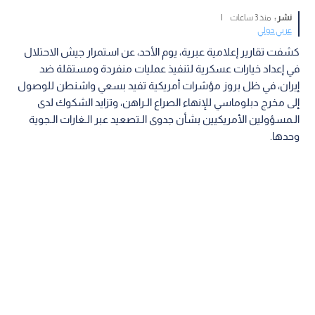
نشر :
منذ 3 ساعات
|
عربي دولي
كشفت تقارير إعلامية عبرية، يوم الأحد، عن استمرار جيش الاحتلال
في إعداد خيارات عسكرية لتنفيذ عمليات منفردة ومستقلة ضد
إيران، في ظل بروز مؤشرات أمريكية تفيد بسعي واشنطن للوصول
إلى مخرج دبلوماسي للإنهاء الصراع الـراهن، وتزايد الشكوك لدى
الـمسؤولين الأمريكيين بشأن جدوى الـتصعيد عبر الـغارات الـجوية
وحدها.