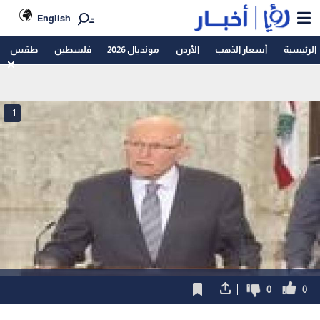
English
الرئيسية
أسعار الذهب
الأردن
مونديال 2026
فلسطين
طقس
1
0
0