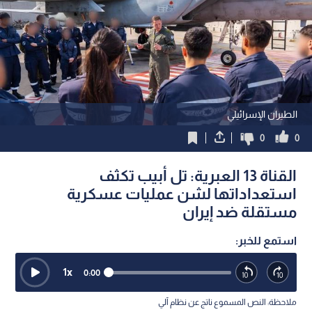
الطيران الإسرائيلي
0
0
القناة 13 العبرية: تل أبيب تكثف
استعداداتها لشن عمليات عسكرية
مستقلة ضد إيران
استمع للخبر:
1
x
0:00
ملاحظة: النص المسموع ناتج عن نظام آلي