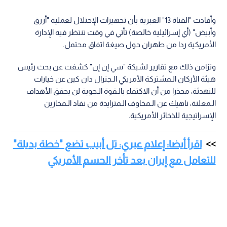
وأفادت "القناة 13" العبرية بأن تجهيزات الإحتلال لعملية "أزرق
وأبيض" (أي إسرائيلية خالصة) تأتي في وقت تنتظر فيه الإدارة
الأمريكية ردا من طهران حول صيغة اتفاق محتمل.
وتزامن ذلك مع تقارير لشبكة "سي إن إن" كشفت عن بحث رئيس
هيئة الأركان الـمشتركة الأمريكي الـجنرال دان كين عن خيارات
للتهدئة، محذرا من أن الاكتفاء بالـقوة الـجوية لن يحقق الأهداف
الـمعلنة، ناهيك عن الـمخاوف الـمتزايدة من نفاد الـمخازين
الإسراتيجية للذخائر الأمريكية.
اقرأ أيضا: إعلام عبري: تل أبيب تضع "خطة بديلة"
للتعامل مع إيران بعد تأخر الحسم الأمريكي