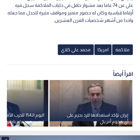
علي عن 74 عاما بعد مشوار حافل في حلبات الملاكمة سجل فيه
أرقاما قياسية وكان له حضور متميز ومواقف مثيرة للجدل مما جعله
واحدا من أشهر شخصيات القرن العشرين.
ملاكمة
امريكا
محمد علي كلاي
اقرأ أيضاً
إيران تؤكد استعدادها للرد بحزم على
اليوم الـ154 للحرب الأمر
أي هجوم أمريكي
ترمب يهدد بضربة قوية وي
التفاوض مفتوحا