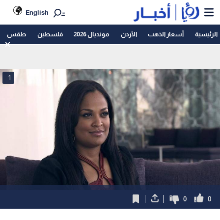
English
الرئيسية
أسعار الذهب
الأردن
مونديال 2026
فلسطين
طقس
1
0
0