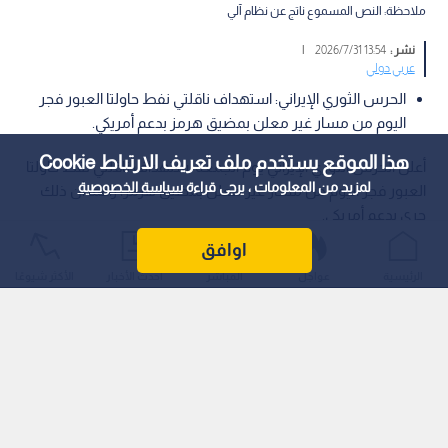
ملاحظة: النص المسموع ناتج عن نظام آلي
نشر :
13:54 2026/7/31
|
عربي دولي
الحرس الثوري الإيراني: استهداف ناقلتي نفط حاولتا العبور فجر
اليوم من مسار غير معلن بمضيق هرمز بدعم أمريكي.
هذا الموقع يستخدم ملف تعريف الارتباط Cookie
أعلن الحرس الثوري الإيراني يوم الجمعة استهداف ناقلتي نفط حاولتا
لمزيد من المعلومات ، يرجى قراءة
سياسة الخصوصية
العبور فجر اليوم من مسار غير معلن بمضيق هرمز، زاعما أن ذلك
جرى بدعم أمريكي.
اوافق
الرئيسية
عواجل
المباشر
أحدث الأخبار
الأكثر شيوعًا